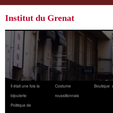
Institut du Grenat
Il était une fois la
Costume
Boutique
bijouterie
roussillonnais
Politique de