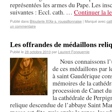
représentées les armes du Pape. Les insc
suivantes : Eccl. cath. …
Continuer la l
Publié dans
Bijouterie XIXe s. roussillonnaise
|
Marqué avec
cat
un commentaire
Les offrandes de médaillons reli
Publié le
28 octobre 2010
par
Laurent Fonquernie
Nous connaissons l’us
de ces médaillons par l
à saint Gaudérique cons
mémoires de la cathédr
procession de Canet du
la cathédrale de Perpig
relique descendue de l’abbaye Saint Ma