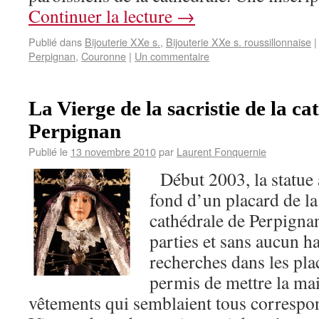
Continuer la lecture
→
Publié dans
Bijouterie XXe s.
,
Bijouterie XXe s. roussillonnaise
|
Perpignan
,
Couronne
|
Un commentaire
La Vierge de la sacristie de la ca
Perpignan
Publié le
13 novembre 2010
par
Laurent Fonquernie
Début 2003, la statue 
fond d’un placard de la 
cathédrale de Perpigna
parties et sans aucun h
recherches dans les plac
permis de mettre la mai
vêtements qui semblaient tous correspon