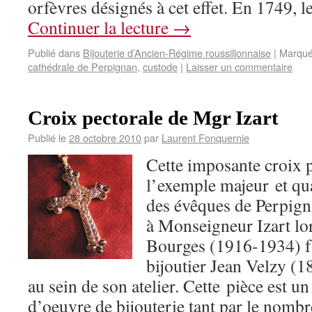
orfèvres désignés à cet effet. En 1749, 
Continuer la lecture
→
Publié dans
Bijouterie d’Ancien-Régime roussillonnaise
|
Marqué
cathédrale de Perpignan
,
custode
|
Laisser un commentaire
Croix pectorale de Mgr Izart
Publié le
28 octobre 2010
par
Laurent Fonquernie
Cette imposante croix p
l’exemple majeur et qu
des évêques de Perpigna
à Monseigneur Izart lo
Bourges (1916-1934) fut
bijoutier Jean Velzy (1
au sein de son atelier. Cette pièce est un
d’oeuvre de bijouterie tant par le nombr