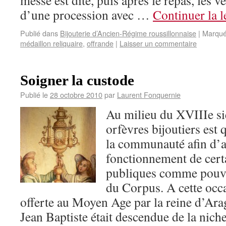
messe est dite, puis après le repas, les v
d’une procession avec …
Continuer la 
Publié dans
Bijouterie d’Ancien-Régime roussillonnaise
|
Marqué
médaillon reliquaire
,
offrande
|
Laisser un commentaire
Soigner la custode
Publié le
28 octobre 2010
par
Laurent Fonquernie
Au milieu du XVIIIe siè
orfèvres bijoutiers est 
la communauté afin d’a
fonctionnement de cert
publiques comme pouvai
du Corpus. A cette occ
offerte au Moyen Age par la reine d’Arag
Jean Baptiste était descendue de la niche