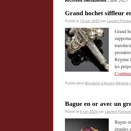
Archives mensuelles :
Grand hochet siffleur e
Publié le
13 juin 2025
par
Laurent Fonqu
Grand hoc
supporta
transluc
première
Régime le
les prépo
Continue
Publié dans
Bijouterie d’Ancien-Régime r
Bague en or avec un gre
Publié le
6 juin 2025
par
Laurent Fonquer
Bague en 
épaules a