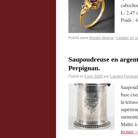
cabochon
L. 2,47 
Poids : 
Publié dans
Ancien régime
|
Laisser un 
Saupoudreuse en argent
Perpignan.
Publié le
5 juin 2025
par
Laurent Fonquer
Saupoudr
base cise
la terras
supérieur
surmonté
Maître à
lecture