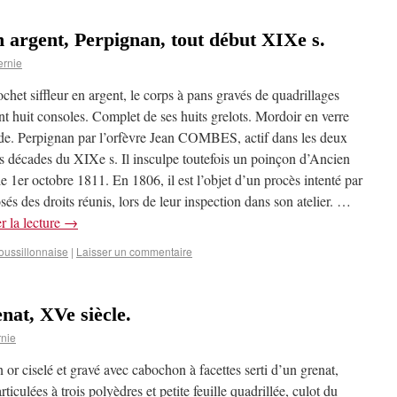
n argent, Perpignan, tout début XIXe s.
ernie
het siffleur en argent, le corps à pans gravés de quadrillages
nt huit consoles. Complet de ses huits grelots. Mordoir en verre
ide. Perpignan par l’orfèvre Jean COMBES, actif dans les deux
s décades du XIXe s. Il insculpe toutefois un poinçon d’Ancien
 1er octobre 1811. En 1806, il est l’objet d’un procès intenté par
sés des droits réunis, lors de leur inspection dans son atelier. …
r la lecture
→
oussillonnaise
|
Laisser un commentaire
nat, XVe siècle.
nie
or ciselé et gravé avec cabochon à facettes serti d’un grenat,
rticulées à trois polyèdres et petite feuille quadrillée, culot du