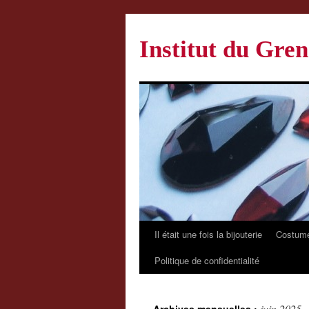
Institut du Gren
Il était une fois la bijouterie
Costume
Politique de confidentialité
juin 2025