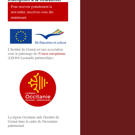
Pour recevoir gratuitement la
newsletter, inscrivez-vous dès
maintenant
L'Institut du Grenat est une association
sous le patronage de l'
Union européenne
(LEO04 Leonardo partnerships)
La région Occitanie aide l'Institut du
Grenat dans le cadre de l'Inventaire
patrimonial.