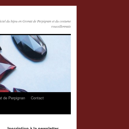
ficiel du bijou en Grenat de Perpignan et du costume
roussillonnais
at de Perpignan
Contact
Inscription à la newsletter