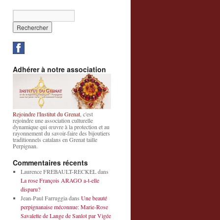
Adhérer à notre association
Rejoindre l'Institut du Grenat
, c'est
rejoindre une association culturelle
dynamique qui œuvre à la protection et au
rayonnement du savoir-faire des bijoutiers
traditionnels catalans en Grenat taille
Perpignan.
Commentaires récents
Laurence FREBAULT-RECKEL
dans
La rose François ARAGO a-t-elle
disparu?
Jean-Paul Farruggia
dans
Une beauté
perpignanaise méconnue: Marie-Rose
Savalette de Lange de Sanlot par Vigée