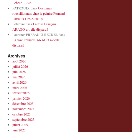
Lebrun, 1776.
PATROUIX
dans
Costumes
roussillonnais chez le peintre Fernand
Patrouix (1925-2010)
Lefebvre
dans
La rose François
ARAGO a-t-elle disparu?
Laurence FREBAULT-RECKEL
dans
La rose François ARAGO a-t-elle
disparu?
Archives
août 2026
juillet 2026
juin 2026
mai 2026
avril 2026
mars 2026
février 2026
janvier 2026
décembre 2025
novembre 2025
octobre 2025
septembre 2025
juillet 2025
juin 2025