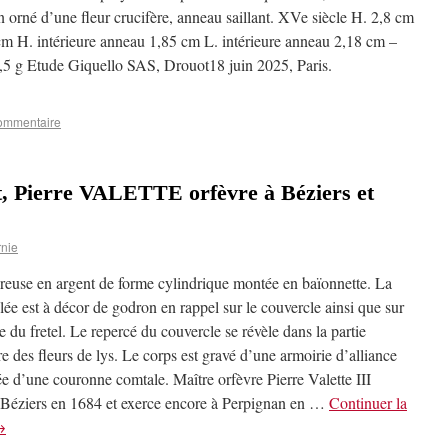
 orné d’une fleur crucifère, anneau saillant. XVe siècle H. 2,8 cm
cm H. intérieure anneau 1,85 cm L. intérieure anneau 2,18 cm –
4,5 g Etude Giquello SAS, Drouot18 juin 2025, Paris.
commentaire
, Pierre VALETTE orfèvre à Béziers et
nie
euse en argent de forme cylindrique montée en baïonnette. La
lée est à décor de godron en rappel sur le couvercle ainsi que sur
se du fretel. Le repercé du couvercle se révèle dans la partie
e des fleurs de lys. Le corps est gravé d’une armoirie d’alliance
e d’une couronne comtale. Maître orfèvre Pierre Valette III
 Béziers en 1684 et exerce encore à Perpignan en …
Continuer la
→