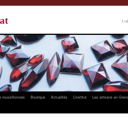
at
L'of
 roussillonnais
Boutique
Actualités
L’institut
Les artisans en Gren