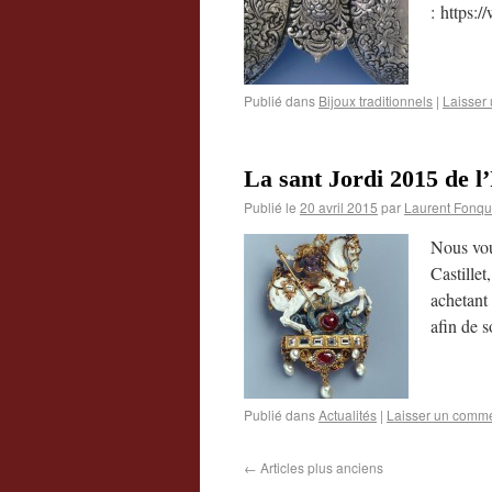
: https:
Publié dans
Bijoux traditionnels
|
Laisser
La sant Jordi 2015 de l
Publié le
20 avril 2015
par
Laurent Fonqu
Nous vou
Castillet
achetant
afin de s
Publié dans
Actualités
|
Laisser un comme
←
Articles plus anciens