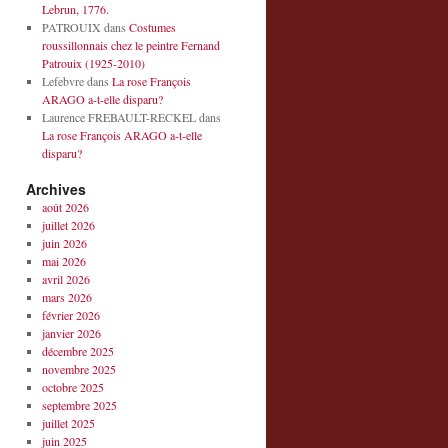
Lebrun, 1776.
PATROUIX
dans
Costumes
roussillonnais chez le peintre Fernand
Patrouix (1925-2010)
Lefebvre
dans
La rose François
ARAGO a-t-elle disparu?
Laurence FREBAULT-RECKEL
dans
La rose François ARAGO a-t-elle
disparu?
Archives
août 2026
juillet 2026
juin 2026
mai 2026
avril 2026
mars 2026
février 2026
janvier 2026
décembre 2025
novembre 2025
octobre 2025
septembre 2025
juillet 2025
juin 2025