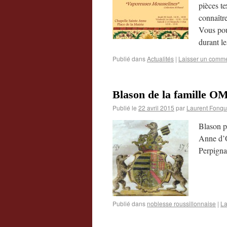
pièces te
connaître
Vous pou
durant l
Publié dans
Actualités
|
Laisser un comme
Blason de la famille 
Publié le
22 avril 2015
par
Laurent Fonqu
Blason p
Anne d’O
Perpigna
Publié dans
noblesse roussillonnaise
|
La