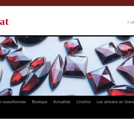
at
L'of
 roussillonnais
Boutique
Actualités
L’institut
Les artisans en Gren