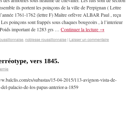
és des armoiries sous heaume de chevalier. Les futs sont de section
nsemble ils portent les poinçons de la ville de Perpignan ( Lettre
l’année 1761-1762 (lettre F) Maître orfèvre ALBAR Paul , reçu
 Les poinçons sont frappés sous chaques bougeoirs , à l’interieur
 Poids important de 1283 grs …
Continuer la lecture
→
oussillonnaise
,
noblesse roussillonnaise
|
Laisser un commentaire
rréotype, vers 1845.
ernie
ww.balclis.com/es/subastas/15-04-2015/113-avignon-vista-de-
-del-palacio-de-los-papas-anterior-a-1859