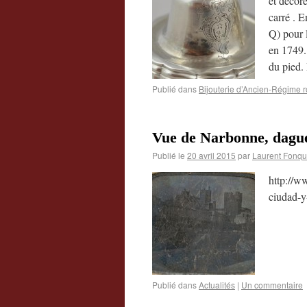
et décor
carré . E
Q) pour 
en 1749.
du pied.
Publié dans
Bijouterie d’Ancien-Régime r
Vue de Narbonne, dague
Publié le
20 avril 2015
par
Laurent Fonqu
http://w
ciudad-y
Publié dans
Actualités
|
Un commentaire