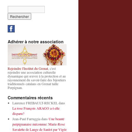
Adhérer à notre association
Rejoindre l'Institut du Grenat
, c'est
rejoindre une association culturelle
dynamique qui œuvre à la protection et au
rayonnement du savoir-faire des bijoutiers
traditionnels catalans en Grenat taille
Perpignan.
Commentaires récents
Laurence FREBAULT-RECKEL
dans
La rose François ARAGO a-t-elle
disparu?
Jean-Paul Farruggia
dans
Une beauté
perpignanaise méconnue: Marie-Rose
Savalette de Lange de Sanlot par Vigée