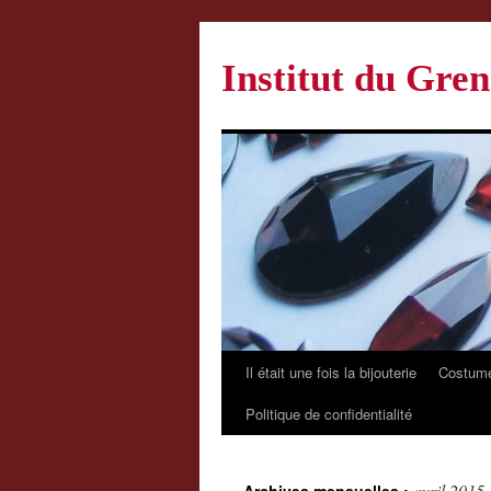
Institut du Gren
Il était une fois la bijouterie
Costume
Politique de confidentialité
avril 2015