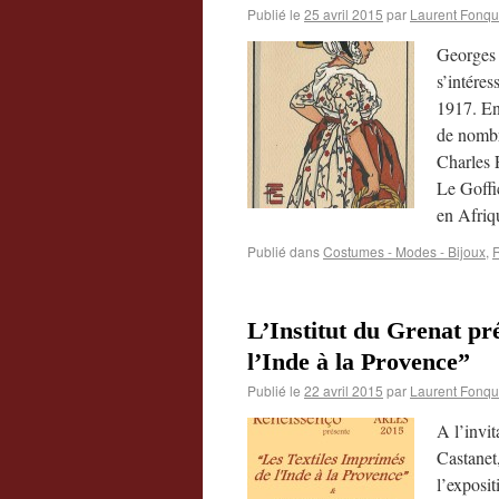
Publié le
25 avril 2015
par
Laurent Fonqu
Georges 
s’intére
1917. En 
de nombr
Charles 
Le Goffic
en Afri
Publié dans
Costumes - Modes - Bijoux
,
R
L’Institut du Grenat pr
l’Inde à la Provence”
Publié le
22 avril 2015
par
Laurent Fonqu
A l’invit
Castanet,
l’exposi