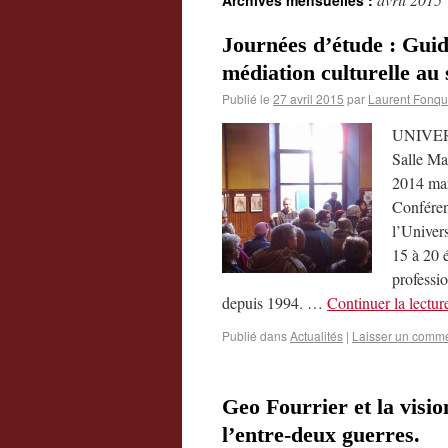
Archives mensuelles :
Journées d’étude : Guid
médiation culturelle au s
Publié le
27 avril 2015
par
Laurent Fonqu
UNIVER
Salle Ma
2014 mar
Conféren
l’Univer
15 à 20 
professi
depuis 1994. …
Continuer la lectu
Publié dans
Actualités
|
Laisser un comme
Geo Fourrier et la visio
l’entre-deux guerres.