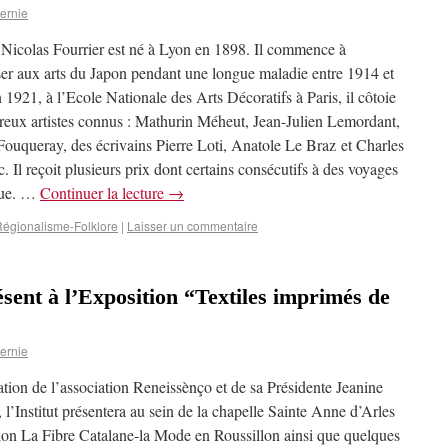
ernie
Nicolas Fourrier est né à Lyon en 1898. Il commence à
sser aux arts du Japon pendant une longue maladie entre 1914 et
1921, à l’Ecole Nationale des Arts Décoratifs à Paris, il côtoie
eux artistes connus : Mathurin Méheut, Jean-Julien Lemordant,
Fouqueray, des écrivains Pierre Loti, Anatole Le Braz et Charles
. Il reçoit plusieurs prix dont certains consécutifs à des voyages
que. …
Continuer la lecture
→
égionalisme-Folklore
|
Laisser un commentaire
ésent à l’Exposition “Textiles imprimés de
ernie
ation de l’association Reneissènço et de sa Présidente Jeanine
 l’Institut présentera au sein de la chapelle Sainte Anne d’Arles
tion La Fibre Catalane-la Mode en Roussillon ainsi que quelques