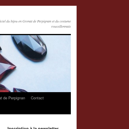
ficiel du bijou en Grenat de Perpignan et du costume
roussillonnais
at de Perpignan
Contact
Inscription à la newsletter