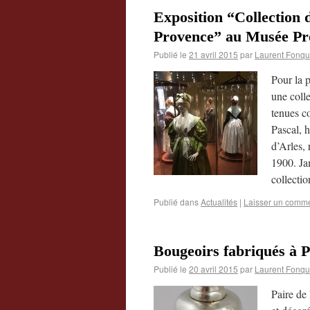
Exposition “Collection 
Provence” au Musée Pro
Publié le
21 avril 2015
par
Laurent Fonqu
Pour la 
une coll
tenues c
Pascal, h
d’Arles, 
1900. Ja
collect
Publié dans
Actualités
|
Laisser un comme
Bougeoirs fabriqués à 
Publié le
20 avril 2015
par
Laurent Fonqu
Paire de