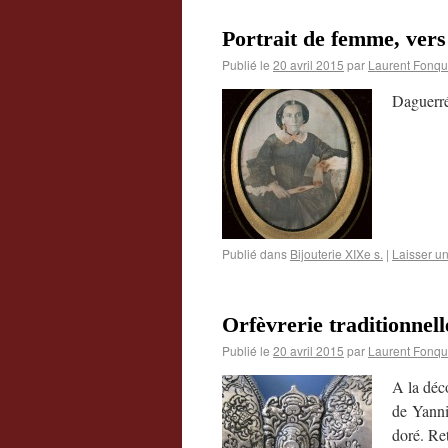
Portrait de femme, vers
Publié le
20 avril 2015
par
Laurent Fonqu
Daguerré
Publié dans
Bijouterie XIXe s.
|
Laisser u
Orfèvrerie traditionnell
Publié le
20 avril 2015
par
Laurent Fonqu
A la déco
de Yanni
doré. Re