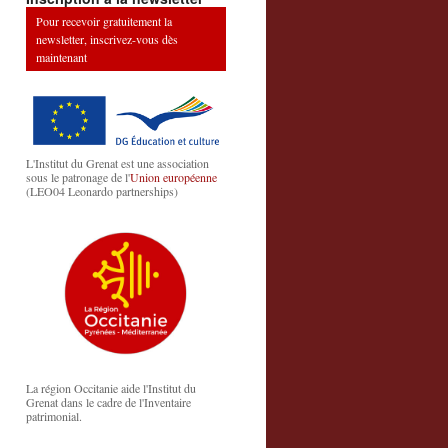
Pour recevoir gratuitement la
newsletter, inscrivez-vous dès
maintenant
L'Institut du Grenat est une association
sous le patronage de l'
Union européenne
(LEO04 Leonardo partnerships)
La région Occitanie aide l'Institut du
Grenat dans le cadre de l'Inventaire
patrimonial.