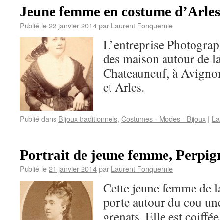
Jeune femme en costume d’Arles,
Publié le
22 janvier 2014
par
Laurent Fonquernie
L’entreprise Photograp
des maison autour de l
Chateauneuf, à Avignon
et Arles.
Publié dans
Bijoux traditionnels
,
Costumes - Modes - Bijoux
|
La
Portrait de jeune femme, Perpig
Publié le
21 janvier 2014
par
Laurent Fonquernie
Cette jeune femme de l
porte autour du cou une
grenats. Elle est coiff