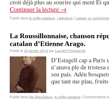
croit déjà plus au sourire qui ment Et qu
Continuer la lecture
→
Publié dans
la coiffe catalane
,
Littérature
|
Laisser un commenta
La Roussillonnaise, chanson répu
catalan d’Etienne Arago.
Publié le
24 janvier 2014
par
Laurent Fonquernie
D’Estagell cap a Paris
n’anava ple de tristesa 
seu país. Adéu bosquets
que tant me plau, fruits
Publié dans
IIIe République
,
la coiffe catalane
|
Commentaires f