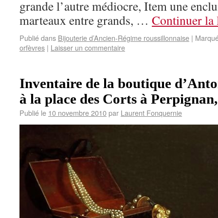
grande l’autre médiocre, Item une enclu
marteaux entre grands, …
Continuer la 
Publié dans
Bijouterie d’Ancien-Régime roussillonnaise
|
Marqué
orfèvres
|
Laisser un commentaire
Inventaire de la boutique d’Anto
à la place des Corts à Perpignan,
Publié le
10 novembre 2010
par
Laurent Fonquernie