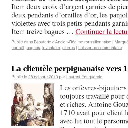
Item deux croix d’argent garnies de pie
deux pendants d’oreilles d’or, les panjol
violettes avec trois petits pendants garn
Item treize bagues …
Continuer la lect
Publié dans
Bijouterie d’Ancien-Régime roussillonnaise
|
Marqué
portrait
,
bagues
,
inventaire
,
pierres
|
Laisser un commentaire
La clientèle perpignanaise vers 
Publié le
28 octobre 2010
par
Laurent Fonquernie
Les orfèvres-bijoutiers
toujours travaillé pour 
et riches. Antoine Gou
1710 avait pour client l
avec lui tout le personn