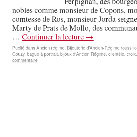
Perpignan, des bourgeo
nobles comme monsieur de Copons, mon
comtesse de Ros, monsieur Jorda seign
Marty de Prats de Mollo, des communa
…
Continuer la lecture
→
Publié dans
Ancien régime
,
Bijouterie d’Ancien-Régime roussill
Gouzy
,
bague à portrait
,
bijoux d'Ancien Régime
,
clientèle
,
croix
commentaire