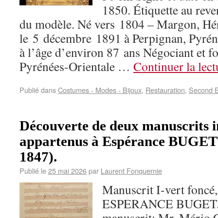
1850. Étiquette au reve
du modèle. Né vers 1804 – Margon, Hér
le 5 décembre 1891 à Perpignan, Pyréné
à l’âge d’environ 87 ans Négociant et f
Pyrénées-Orientale …
Continuer la lec
Publié dans
Costumes - Modes - Bijoux
,
Restauration
,
Second 
Découverte de deux manuscrits i
appartenus à Espérance BUGET
1847).
Publié le
25 mai 2026
par
Laurent Fonquernie
Manuscrit I-vert foncé, 
ESPERANCE BUGET. P
manuscrit: Mr. Mário C