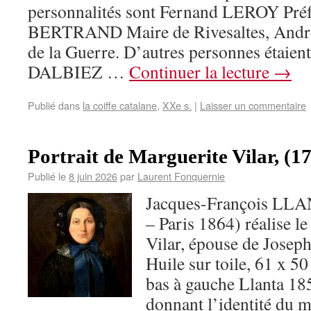
personnalités sont Fernand LEROY Préf
BERTRAND Maire de Rivesaltes, And
de la Guerre. D’autres personnes étaient
DALBIEZ …
Continuer la lecture
→
Publié dans
la coiffe catalane
,
XXe s.
|
Laisser un commentaire
Portrait de Marguerite Vilar, (1
Publié le
8 juin 2026
par
Laurent Fonquernie
Jacques-François LLA
– Paris 1864) réalise l
Vilar, épouse de Josep
Huile sur toile, 61 x 50
bas à gauche Llanta 185
donnant l’identité du m