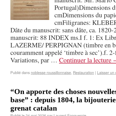
Portugal)Dimensions du
cmDimensions du papie
cmFiligranes: KLEBE
Dâte du manuscrit: sans dâte, ca. 1820
manuscrit: 88 INDEX ms.I f. 1: Ex L
LAZERME/ PERPIGNAN (timbre en bas 
couramment appelé ‘timbre à sec’).f. 2-
Variations, par …
Continuer la lecture
Publié dans
noblesse roussillonnaise
,
Restauration
|
Laisser un
“On apporte des choses nouvelles
base” : depuis 1804, la bijouteri
grenat catalan
Publié le
24 mai 2026
par
Laurent Fonquernie