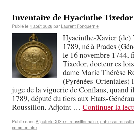
Inventaire de Hyacinthe Tixedor
Publié le
4 août 2026
par
Laurent Fonquernie
Hyacinthe-Xavier (de)
1789, né à Prades (Gén
le 16 novembre 1744, f
Tixedor, docteur es lois,
dame Marie Thérèse Ro
(Pyrénées-Orientales) le
juge de la viguerie de Conflans, quand il 
1789, député du tiers aux Etats-Générau
Roussillon. Adjoint …
Continuer la lec
Publié dans
Bijouterie XIXe s. roussillonnaise
,
noblesse roussill
commentaire