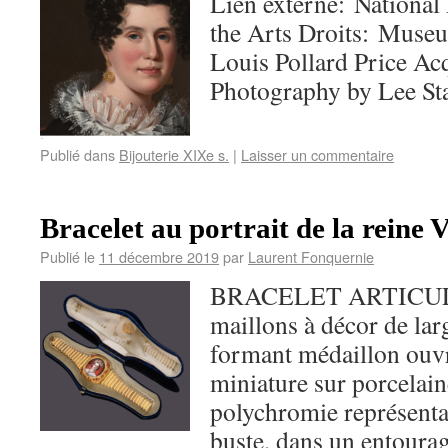
Lien externe: Nation
the Arts Droits: Muse
Louis Pollard Price Ac
Photography by Lee
Publié dans
Bijouterie XIXe s.
|
Laisser un commentaire
Bracelet au portrait de la rein
Publié le
11 décembre 2019
par
Laurent Fonquernie
BRACELET ARTICULÉ e
maillons à décor de lar
formant médaillon ouv
miniature sur porcelain
polychromie représenta
buste, dans un entourag