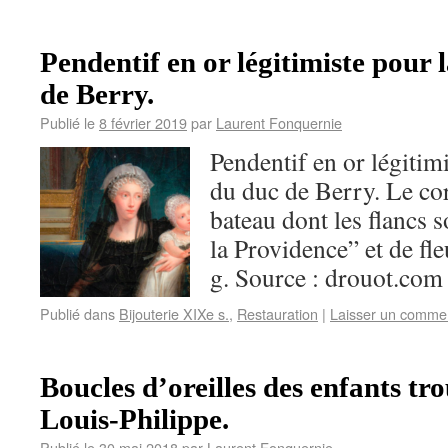
Pendentif en or légitimiste pour 
de Berry.
Publié le
8 février 2019
par
Laurent Fonquernie
Pendentif en or légitim
du duc de Berry. Le co
bateau dont les flancs 
la Providence” et de fle
g. Source : drouot.com
Publié dans
Bijouterie XIXe s.
,
Restauration
|
Laisser un comme
Boucles d’oreilles des enfants tr
Louis-Philippe.
Publié le
30 mai 2018
par
Laurent Fonquernie