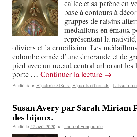
calice et sa patène en 
base à contours à décor
grappes de raisins alter
médaillons en émaux 
représentant la nativité
oliviers et la crucifixion. Les médaillo
colombe ornée d’une émeraude et de gre
pied avec un noeud central arborant les
porte …
Continuer la lecture
→
Publié dans
Bijouterie XIXe s.
,
Bijoux traditionnels
|
Laisser un 
Susan Avery par Sarah Miriam Pe
des bijoux.
Publié le
27 avril 2020
par
Laurent Fonquernie