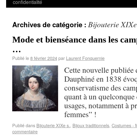
confidentialité
Bijouterie XIXe
Archives de catégorie :
Mode et bienséance dans les cam
…
Publié le
8 février 2024
par
Laurent Fonquernie
Cette nouvelle publiée 
Dauphiné en 1838 évoq
conservatisme des cam
quant à un quelconque
usages, notamment à pr
femmes” !
Publié dans
Bijouterie XIXe s.
,
Bijoux traditionnels
,
Costumes - M
commentaire