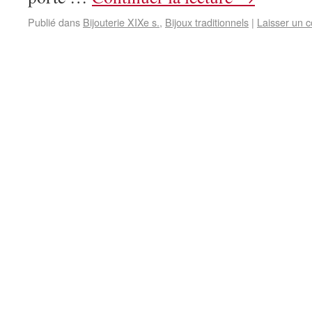
Publié dans
Bijouterie XIXe s.
,
Bijoux traditionnels
|
Laisser un 