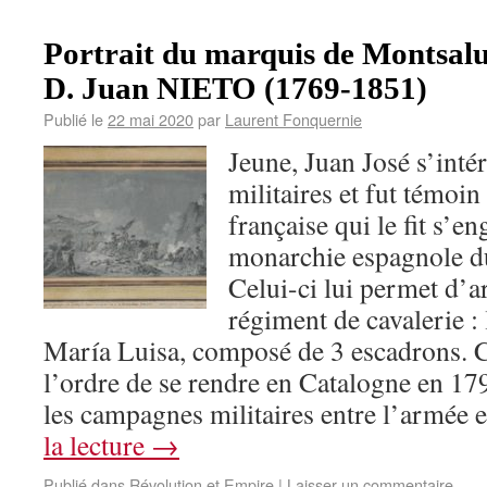
Portrait du marquis de Montsalu
D. Juan NIETO (1769-1851)
Publié le
22 mai 2020
par
Laurent Fonquernie
Jeune, Juan José s’inté
militaires et fut témoin
française qui le fit s’en
monarchie espagnole du
Celui-ci lui permet d’a
régiment de cavalerie :
María Luisa, composé de 3 escadrons. C
l’ordre de se rendre en Catalogne en 17
les campagnes militaires entre l’armé
la lecture
→
Publié dans
Révolution et Empire
|
Laisser un commentaire