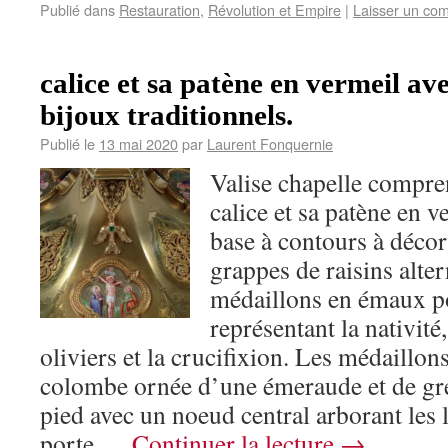
Publié dans
Restauration
,
Révolution et Empire
|
Laisser un co
calice et sa patène en vermeil av
bijoux traditionnels.
Publié le
13 mai 2020
par
Laurent Fonquernie
Valise chapelle compre
calice et sa patène en 
base à contours à décor
grappes de raisins alter
médaillons en émaux 
représentant la nativité
oliviers et la crucifixion. Les médaillo
colombe ornée d’une émeraude et de gre
pied avec un noeud central arborant les
porte …
Continuer la lecture
→