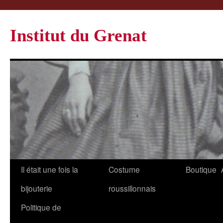
Institut du Grenat
Il était une fois la
Costume
Boutique
bijouterie
roussillonnais
Politique de