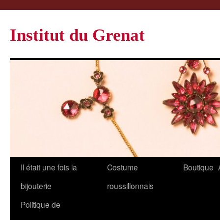
Institut du Grenat
Il était une fois la
Costume
Boutique
bijouterie
roussillonnais
Politique de