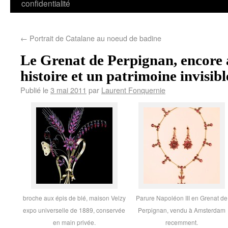
confidentialité
←
Portrait de Catalane au noeud de badine
Le Grenat de Perpignan, encore
histoire et un patrimoine invisib
Publié le
3 mai 2011
par
Laurent Fonquernie
broche aux épis de blé, maison Velzy
Parure Napoléon III en Grenat de
expo universelle de 1889, conservée
Perpignan, vendu à Amsterdam
en main privée.
recemment.