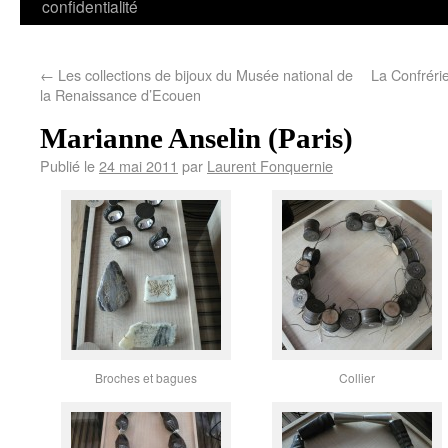
confidentialité
←
Les collections de bijoux du Musée national de
La Confrérie
la Renaissance d’Ecouen
Marianne Anselin (Paris)
Publié le
24 mai 2011
par
Laurent Fonquernie
Broches et bagues
Collier