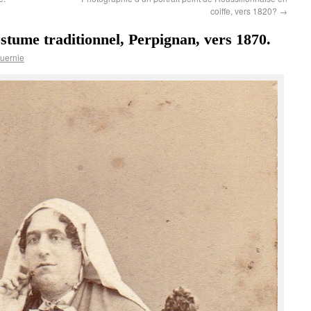
coiffe, vers 1820?
→
stume traditionnel, Perpignan, vers 1870.
uernie