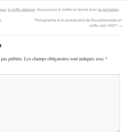
ique
,
la coiffe catalane
. Vous pouvez le mettre en favoris avec
ce permalien
.
e.
Photographie d’un portrait peint de Roussillonnaise en
coiffe, vers 1820?
→
e
*
 pas publiée.
Les champs obligatoires sont indiqués avec