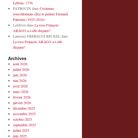
Lebrun, 1776.
PATROUIX
dans
Costumes
roussillonnais chez le peintre Fernand
Patrouix (1925-2010)
Lefebvre
dans
La rose François
ARAGO a-t-elle disparu?
Laurence FREBAULT-RECKEL
dans
La rose François ARAGO a-t-elle
disparu?
Archives
août 2026
juillet 2026
juin 2026
mai 2026
avril 2026
mars 2026
février 2026
janvier 2026
décembre 2025
novembre 2025
octobre 2025
septembre 2025
juillet 2025
juin 2025