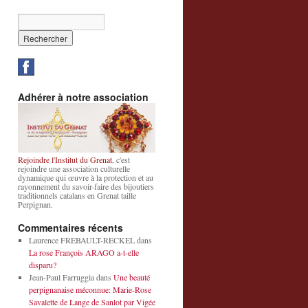
Adhérer à notre association
Rejoindre l'Institut du Grenat
, c'est
rejoindre une association culturelle
dynamique qui œuvre à la protection et au
rayonnement du savoir-faire des bijoutiers
traditionnels catalans en Grenat taille
Perpignan.
Commentaires récents
Laurence FREBAULT-RECKEL
dans
La rose François ARAGO a-t-elle
disparu?
Jean-Paul Farruggia
dans
Une beauté
perpignanaise méconnue: Marie-Rose
Savalette de Lange de Sanlot par Vigée