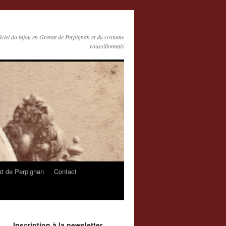
ficiel du bijou en Grenat de Perpignan et du costume
roussillonnais
at de Perpignan
Contact
Inscription à la newsletter