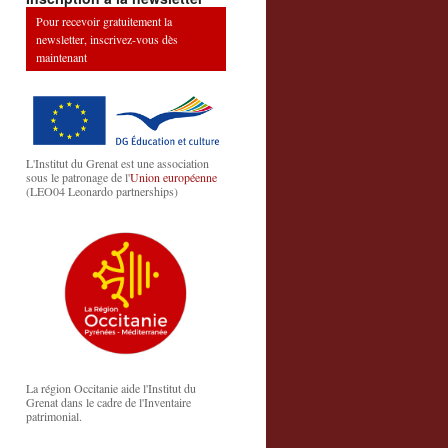
Pour recevoir gratuitement la
newsletter, inscrivez-vous dès
maintenant
L'Institut du Grenat est une association
sous le patronage de l'
Union européenne
(LEO04 Leonardo partnerships)
La région Occitanie aide l'Institut du
Grenat dans le cadre de l'Inventaire
patrimonial.