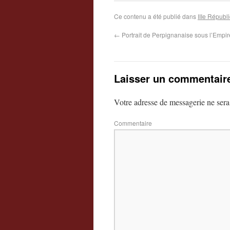
Ce contenu a été publié dans
IIIe Républ
←
Portrait de Perpignanaise sous l’Empir
Laisser un commentair
Votre adresse de messagerie ne sera
Commentaire