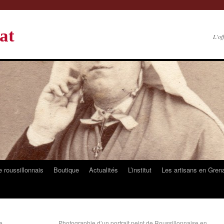
at
L'of
 roussillonnais
Boutique
Actualités
L’institut
Les artisans en Gren
e.
Photographie d’un portrait peint de Roussillonnaise en