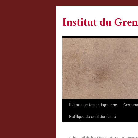
Institut du Gren
Il était une fois la bijouterie
Costume
Politique de confidentialité
←
Portrait de Perpignanaise sous l’Empir