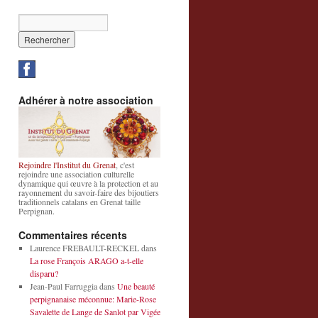
Adhérer à notre association
Rejoindre l'Institut du Grenat
, c'est
rejoindre une association culturelle
dynamique qui œuvre à la protection et au
rayonnement du savoir-faire des bijoutiers
traditionnels catalans en Grenat taille
Perpignan.
Commentaires récents
Laurence FREBAULT-RECKEL
dans
La rose François ARAGO a-t-elle
disparu?
Jean-Paul Farruggia
dans
Une beauté
perpignanaise méconnue: Marie-Rose
Savalette de Lange de Sanlot par Vigée