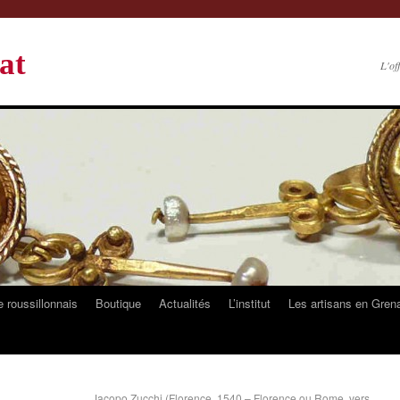
at
L'of
 roussillonnais
Boutique
Actualités
L’institut
Les artisans en Gren
Jacopo Zucchi (Florence, 1540 – Florence ou Rome, vers