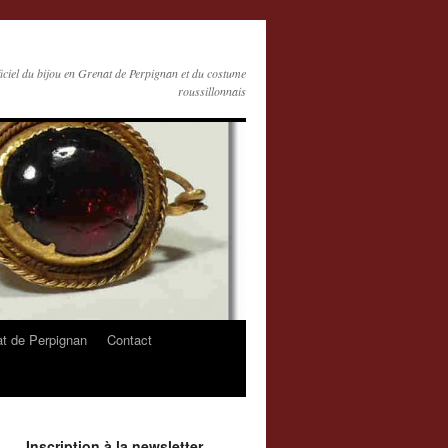
ficiel du bijou en Grenat de Perpignan et du costume
roussillonnais
at de Perpignan
Contact
Inscription à la newsletter