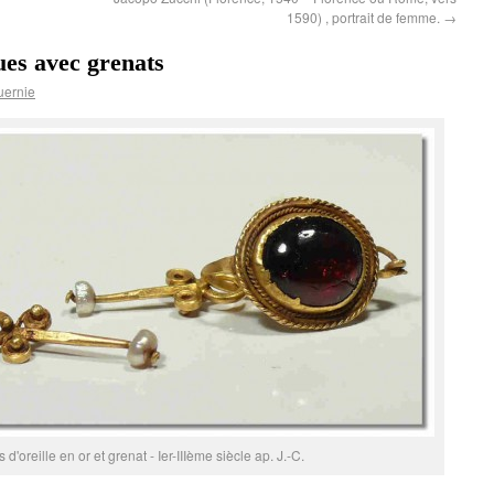
1590) , portrait de femme.
→
ues avec grenats
uernie
d'oreille en or et grenat - Ier-IIIème siècle ap. J.-C.