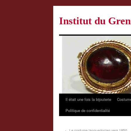
Institut du Gren
Il était une fois la bijouterie
Costume
Politique de confidentialité
←
Le costume languedocien vers 1850.