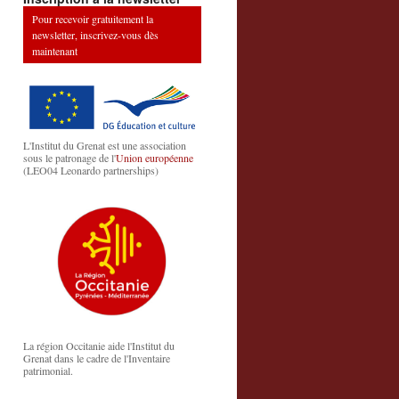
Pour recevoir gratuitement la
newsletter, inscrivez-vous dès
maintenant
L'Institut du Grenat est une association
sous le patronage de l'
Union européenne
(LEO04 Leonardo partnerships)
La région Occitanie aide l'Institut du
Grenat dans le cadre de l'Inventaire
patrimonial.