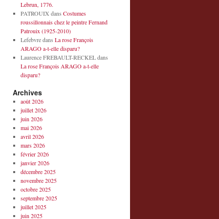
Lebrun, 1776.
PATROUIX
dans
Costumes
roussillonnais chez le peintre Fernand
Patrouix (1925-2010)
Lefebvre
dans
La rose François
ARAGO a-t-elle disparu?
Laurence FREBAULT-RECKEL
dans
La rose François ARAGO a-t-elle
disparu?
Archives
août 2026
juillet 2026
juin 2026
mai 2026
avril 2026
mars 2026
février 2026
janvier 2026
décembre 2025
novembre 2025
octobre 2025
septembre 2025
juillet 2025
juin 2025