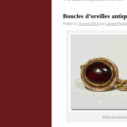
Boucles d’oreilles antiq
Publié le
19 mars 2012
par
Laurent Fonq
Paire de boucles 