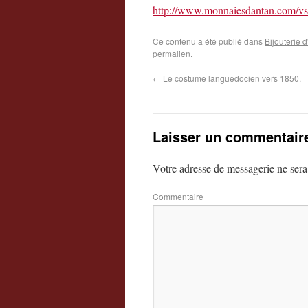
http://www.monnaiesdantan.com/vso
Ce contenu a été publié dans
Bijouterie
permalien
.
←
Le costume languedocien vers 1850.
Laisser un commentair
Votre adresse de messagerie ne sera
Commentaire