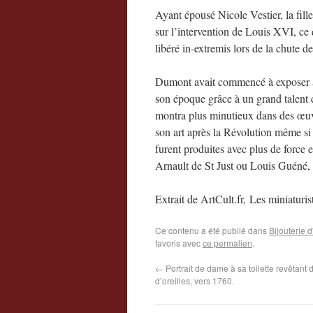
Ayant épousé Nicole Vestier, la fill
sur l’intervention de Louis XVI, ce 
libéré in-extremis lors de la chute 
Dumont avait commencé à exposer au
son époque grâce à un grand talent d
montra plus minutieux dans des œuv
son art après la Révolution même si 
furent produites avec plus de force 
Arnault de St Just ou Louis Guéné, 
Extrait de ArtCult.fr,
Les miniaturis
Ce contenu a été publié dans
Bijouterie
favoris avec
ce permalien
.
←
Portrait de dame à sa toilette revêtant
d’oreilles, vers 1760.