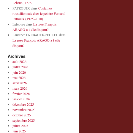
Lebrun, 1776.
PATROUIX
dans
Costumes
roussillonnais chez le peintre Fernand
Patrouix (1925-2010)
Lefebvre
dans
La rose François
ARAGO a-t-elle disparu?
Laurence FREBAULT-RECKEL
dans
La rose François ARAGO a-t-elle
disparu?
Archives
août 2026
juillet 2026
juin 2026
mai 2026
avril 2026
mars 2026
février 2026
janvier 2026
décembre 2025
novembre 2025
octobre 2025
septembre 2025
juillet 2025
juin 2025