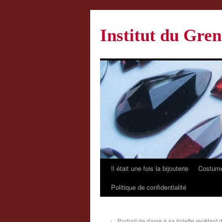
Institut du Gren
Il était une fois la bijouterie
Costume
Politique de confidentialité
←
Portrait de dame à sa toilette revêtant