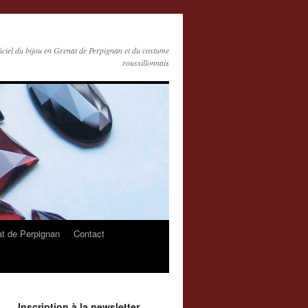
ficiel du bijou en Grenat de Perpignan et du costume
roussillonnais
at de Perpignan
Contact
Inscription à la newsletter