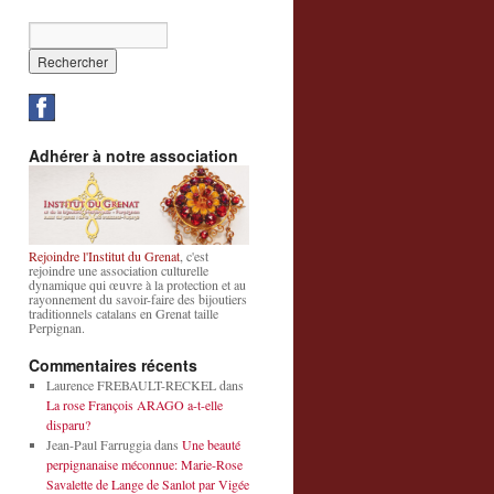
Adhérer à notre association
Rejoindre l'Institut du Grenat
, c'est
rejoindre une association culturelle
dynamique qui œuvre à la protection et au
rayonnement du savoir-faire des bijoutiers
traditionnels catalans en Grenat taille
Perpignan.
Commentaires récents
Laurence FREBAULT-RECKEL
dans
La rose François ARAGO a-t-elle
disparu?
Jean-Paul Farruggia
dans
Une beauté
perpignanaise méconnue: Marie-Rose
Savalette de Lange de Sanlot par Vigée