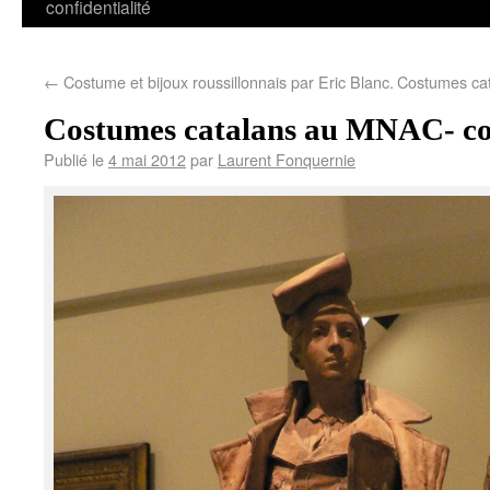
confidentialité
←
Costume et bijoux roussillonnais par Eric Blanc.
Costumes ca
Costumes catalans au MNAC- co
Publié le
4 mai 2012
par
Laurent Fonquernie