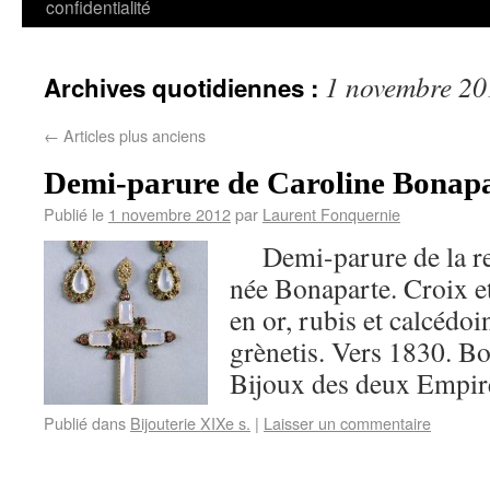
confidentialité
1 novembre 20
Archives quotidiennes :
←
Articles plus anciens
Demi-parure de Caroline Bonap
Publié le
1 novembre 2012
par
Laurent Fonquernie
Demi-parure de la rei
née Bonaparte. Croix et
en or, rubis et calcédo
grènetis. Vers 1830. Bo
Bijoux des deux Empir
Publié dans
Bijouterie XIXe s.
|
Laisser un commentaire