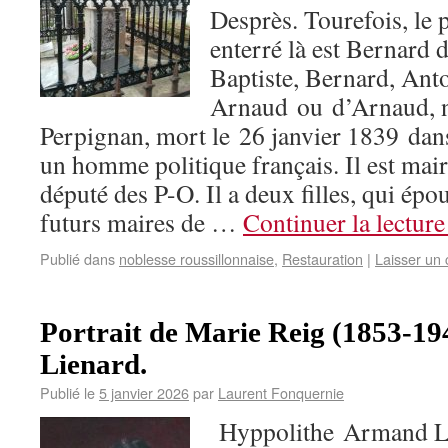
Desprès. Tourefois, le 
enterré là est Bernard 
Baptiste, Bernard, Ant
Arnaud ou d’Arnaud, n
Perpignan, mort le 26 janvier 1839 dans
un homme politique français. Il est mai
député des P-O. Il a deux filles, qui épo
futurs maires de …
Continuer la lectur
Publié dans
noblesse roussillonnaise
,
Restauration
|
Laisser un
Portrait de Marie Reig (1853-19
Lienard.
Publié le
5 janvier 2026
par
Laurent Fonquernie
Hyppolithe Armand Li