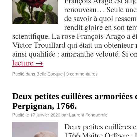
François Arago est aujo
renouveau… Seule une 
de savoir à quoi ressemb
rendit gloire en son te
scientifique. La rose François Arago a é
Victor Trouillard qui était un obtenteur
ainsi qualifiée : amaranthe velouté. Si 
lecture
→
Publié dans
Belle Epoque
|
3 commentaires
Deux petites cuillères armoriées 
Perpignan, 1766.
Publié le
17 janvier 2026
par
Laurent Fonquernie
Deux petites cuillères 
1766 Maître Orfèvre : 