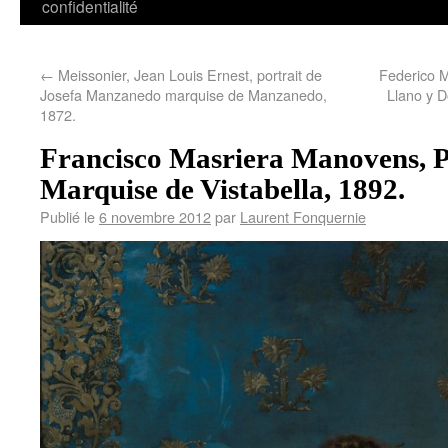
confidentialité
←
Meissonier, Jean Louis Ernest, portrait de
Federico M
Josefa Manzanedo marquise de Manzanedo,
Llano y D
1872.
Francisco Masriera Manovens, Po
Marquise de Vistabella, 1892.
Publié le
6 novembre 2012
par
Laurent Fonquernie