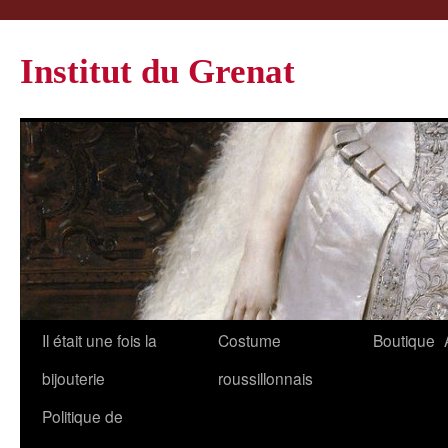
Institut du Grenat
Il était une fois la
Costume
Boutique
bijouterie
roussillonnais
Politique de