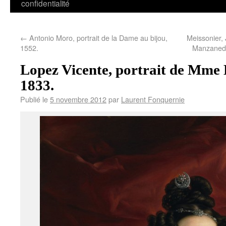
confidentialité
←
Antonio Moro, portrait de la Dame au bijou,
Meissonier, 
1552.
Manzaned
Lopez Vicente, portrait de Mme 
1833.
Publié le
5 novembre 2012
par
Laurent Fonquernie