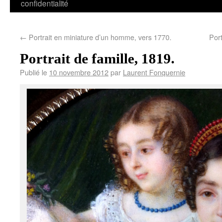
confidentialité
←
Portrait en miniature d’un homme, vers 1770.
Port
Portrait de famille, 1819.
Publié le
10 novembre 2012
par
Laurent Fonquernie