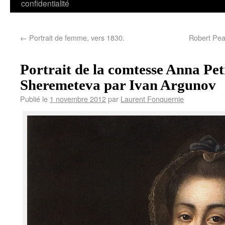
confidentialité
←
Portrait de femme, vers 1830.
Robert Peak
Portrait de la comtesse Anna Pe
Sheremeteva par Ivan Argunov
Publié le
1 novembre 2012
par
Laurent Fonquernie