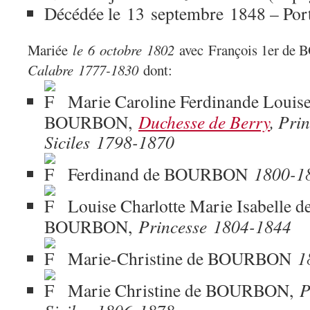
Décédée le 13 septembre 1848 – Portic
Mariée
le 6 octobre 1802
avec François 1er d
Calabre
1777-1830
dont:
Marie Caroline Ferdinande Louise
BOURBON,
Duchesse de Berry
, Pri
Siciles
1798-1870
Ferdinand de BOURBON
1800-1
Louise Charlotte Marie Isabelle d
BOURBON,
Princesse
1804-1844
Marie-Christine de BOURBON
1
Marie Christine de BOURBON,
P