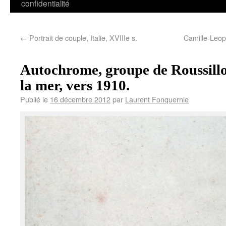
confidentialité
←
Portrait de couple, Italie, XVIIIe s.
Camille-Leopo
Autochrome, groupe de Roussill
la mer, vers 1910.
Publié le
16 décembre 2012
par
Laurent Fonquernie