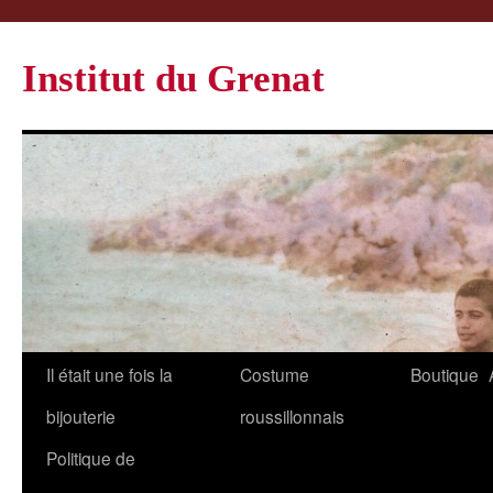
Institut du Grenat
Il était une fois la
Costume
Boutique
bijouterie
roussillonnais
Politique de