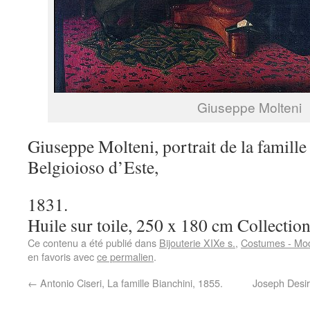
Giuseppe Molteni
Giuseppe Molteni, portrait de la famille
Belgioioso d’Este,
1831.
Huile sur toile, 250 x 180 cm Collectio
Ce contenu a été publié dans
Bijouterie XIXe s.
,
Costumes - Mod
en favoris avec
ce permalien
.
←
Antonio Ciseri, La famille Bianchini, 1855.
Joseph Desir