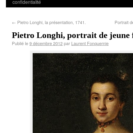
confidentialité
←
Pietro Longhi, la présentation, 1741.
Portrait 
Pietro Longhi, portrait de jeune
Publié le
9 décembre 2012
par
Laurent Fonquernie