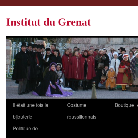
Institut du Grenat
Il était une fois la
Costume
Boutique
bijouterie
roussillonnais
Politique de