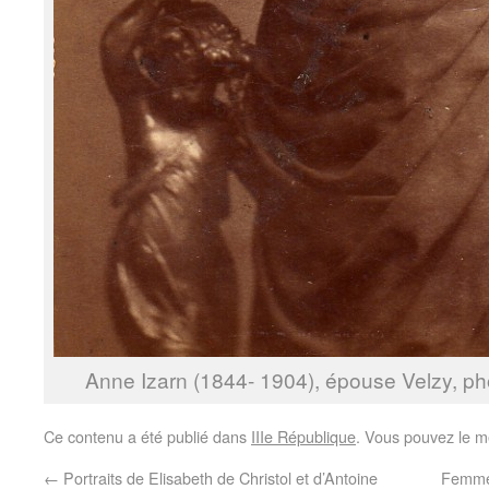
Anne Izarn (1844- 1904), épouse Velzy, ph
Ce contenu a été publié dans
IIIe République
. Vous pouvez le m
←
Portraits de Elisabeth de Christol et d’Antoine
Femme 