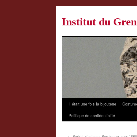
Institut du Gren
Il était une fois la bijouterie
Costume
Politique de confidentialité
←
Portrait d’artisan, Perpignan, vers 1865