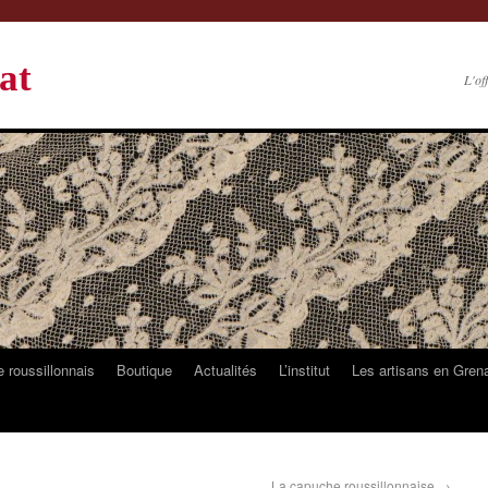
at
L'of
 roussillonnais
Boutique
Actualités
L’institut
Les artisans en Gren
.
La capuche roussillonnaise
→