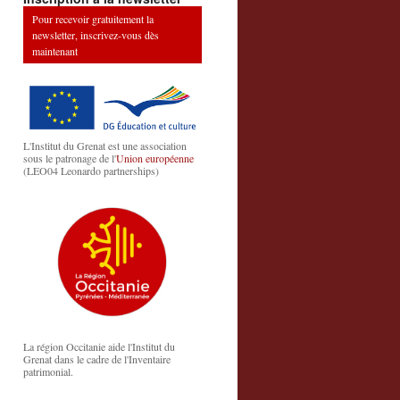
Pour recevoir gratuitement la
newsletter, inscrivez-vous dès
maintenant
L'Institut du Grenat est une association
sous le patronage de l'
Union européenne
(LEO04 Leonardo partnerships)
La région Occitanie aide l'Institut du
Grenat dans le cadre de l'Inventaire
patrimonial.