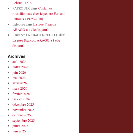
Lebrun, 1776.
PATROUIX
dans
Costumes
roussillonnais chez le peintre Fernand
Patrouix (1925-2010)
Lefebvre
dans
La rose François
ARAGO a-t-elle disparu?
Laurence FREBAULT-RECKEL
dans
La rose François ARAGO a-t-elle
disparu?
Archives
août 2026
juillet 2026
juin 2026
mai 2026
avril 2026
mars 2026
février 2026
janvier 2026
décembre 2025
novembre 2025
octobre 2025
septembre 2025
juillet 2025
juin 2025