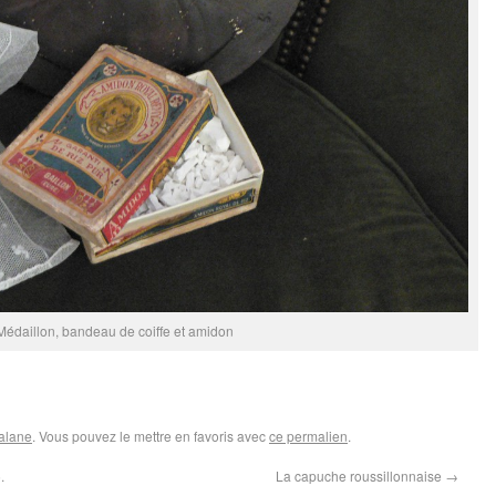
Médaillon, bandeau de coiffe et amidon
talane
. Vous pouvez le mettre en favoris avec
ce permalien
.
.
La capuche roussillonnaise
→