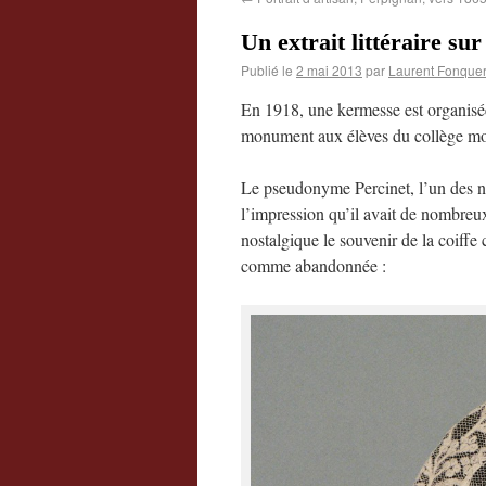
Un extrait littéraire sur
Publié le
2 mai 2013
par
Laurent Fonquer
En 1918, une kermesse est organisée
monument aux élèves du collège mor
Le pseudonyme Percinet, l’un des n
l’impression qu’il avait de nombreux
nostalgique le souvenir de la coiffe c
comme abandonnée :