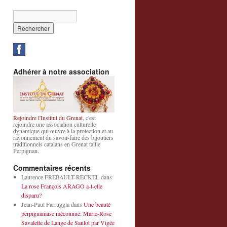
Adhérer à notre association
Rejoindre l'Institut du Grenat
, c'est
rejoindre une association culturelle
dynamique qui œuvre à la protection et au
rayonnement du savoir-faire des bijoutiers
traditionnels catalans en Grenat taille
Perpignan.
Commentaires récents
Laurence FREBAULT-RECKEL
dans
La rose François ARAGO a-t-elle
disparu?
Jean-Paul Farruggia
dans
Une beauté
perpignanaise méconnue: Marie-Rose
Savalette de Lange de Sanlot par Vigée