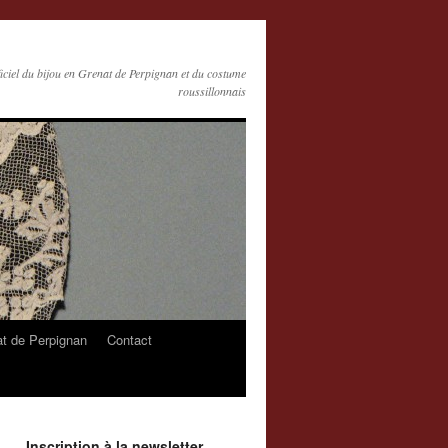
ficiel du bijou en Grenat de Perpignan et du costume
roussillonnais
at de Perpignan
Contact
Inscription à la newsletter