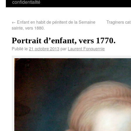
confidentialité
←
Enfant en habit de pénitent de la Semaine
Traginers cat
sainte, vers 1880.
Portrait d’enfant, vers 1770.
Publié le
21 octobre 2013
par
Laurent Fonquernie