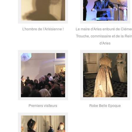
L’hombre de l’Arlésienne !
Le maire d’Arles entouré de Cléme
Trouche, commissaire et de la Rei
d’Arles
Premiers visiteurs
Robe Belle Epoque