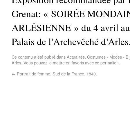
Grenat: « SOIRÉE MONDAI
ARLÉSIENNE » du 4 avril au
Palais de l’Archevêché d’Arles
Ce contenu a été publié dans
Actualités
,
Costumes - Modes - Bi
Arles
. Vous pouvez le mettre en favoris avec
ce permalien
.
←
Portrait de femme, Sud de la France, 1840.