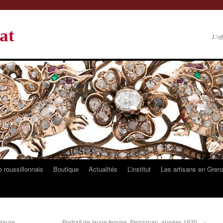
at
L'of
 roussillonnais
Boutique
Actualités
L’institut
Les artisans en Gren
ntaure
Portrait de jeune femme, Perpignan, années 1920.
→