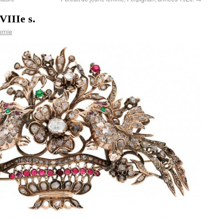
VIIIe s.
ernie