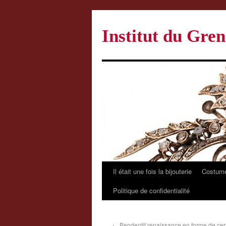
Institut du Gren
Il était une fois la bijouterie
Costume
Politique de confidentialité
←
Pendentif renaissance en forme de ce