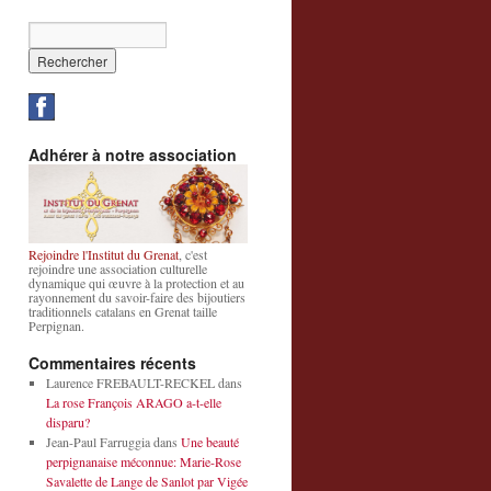
Adhérer à notre association
Rejoindre l'Institut du Grenat
, c'est
rejoindre une association culturelle
dynamique qui œuvre à la protection et au
rayonnement du savoir-faire des bijoutiers
traditionnels catalans en Grenat taille
Perpignan.
Commentaires récents
Laurence FREBAULT-RECKEL
dans
La rose François ARAGO a-t-elle
disparu?
Jean-Paul Farruggia
dans
Une beauté
perpignanaise méconnue: Marie-Rose
Savalette de Lange de Sanlot par Vigée