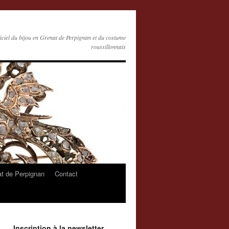
ficiel du bijou en Grenat de Perpignan et du costume
roussillonnais
at de Perpignan
Contact
Inscription à la newsletter