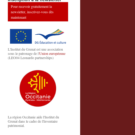
Pour recevoir gratuitement la
newsletter, inscrivez-vous dès
maintenant
L'Institut du Grenat est une association
sous le patronage de l'
Union européenne
(LEO04 Leonardo partnerships)
La région Occitanie aide l'Institut du
Grenat dans le cadre de l'Inventaire
patrimonial.