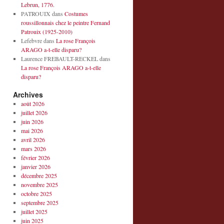
Lebrun, 1776.
PATROUIX
dans
Costumes
roussillonnais chez le peintre Fernand
Patrouix (1925-2010)
Lefebvre
dans
La rose François
ARAGO a-t-elle disparu?
Laurence FREBAULT-RECKEL
dans
La rose François ARAGO a-t-elle
disparu?
Archives
août 2026
juillet 2026
juin 2026
mai 2026
avril 2026
mars 2026
février 2026
janvier 2026
décembre 2025
novembre 2025
octobre 2025
septembre 2025
juillet 2025
juin 2025