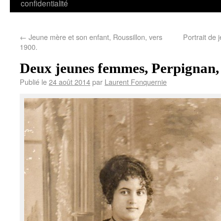
confidentialité
←
Jeune mère et son enfant, Roussillon, vers
Portrait de
1900.
Deux jeunes femmes, Perpignan, 
Publié le
24 août 2014
par
Laurent Fonquernie