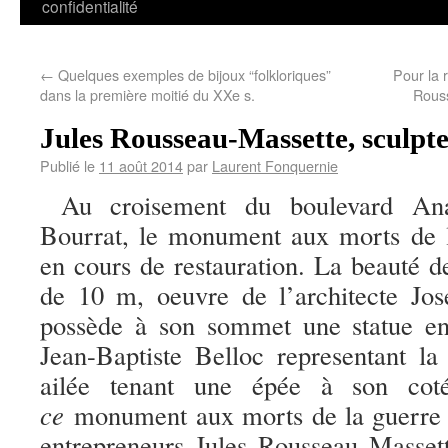
confidentialité
←
Quelques exemples de bijoux “folkloriques”
Pour la 
dans la première moitié du XXe s.
Rouss
Jules Rousseau-Massette, sculpte
Publié le
11 août 2014
par
Laurent Fonquernie
Au croisement du boulevard Ana
Bourrat, le monument aux morts de l
en cours de restauration. La beauté d
de 10 m, oeuvre de l’architecte Jos
possède à son sommet une statue en
Jean-Baptiste Belloc representant l
ailée tenant une épée à son c
ce
monument aux morts de la guerre 
entrepreneurs Jules Rousseau Masset