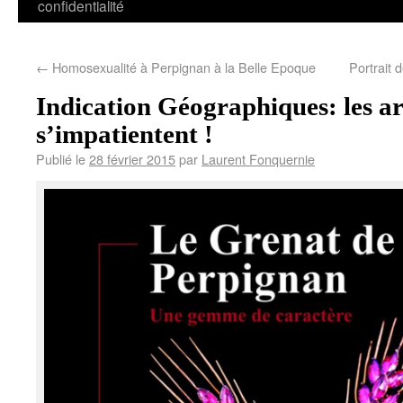
confidentialité
←
Homosexualité à Perpignan à la Belle Epoque
Portrait 
Indication Géographiques: les ar
s’impatientent !
Publié le
28 février 2015
par
Laurent Fonquernie