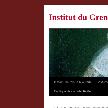
Institut du Gren
Il était une fois la bijouterie
Costume
Politique de confidentialité
←
Les couronnes d’orfèvrerie-bijouterie 