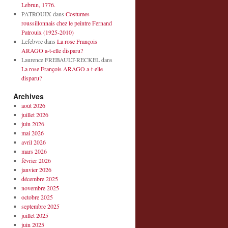
Lebrun, 1776.
PATROUIX
dans
Costumes
roussillonnais chez le peintre Fernand
Patrouix (1925-2010)
Lefebvre
dans
La rose François
ARAGO a-t-elle disparu?
Laurence FREBAULT-RECKEL
dans
La rose François ARAGO a-t-elle
disparu?
Archives
août 2026
juillet 2026
juin 2026
mai 2026
avril 2026
mars 2026
février 2026
janvier 2026
décembre 2025
novembre 2025
octobre 2025
septembre 2025
juillet 2025
juin 2025