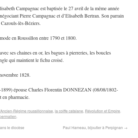
lisabeth Campagnac est baptisée le 27 avril de la même année
du négociant Pierre Campagnac et d’Elisabeth Bertran. Son parrain
 Cazouls-lès-Béziers.
la mode en Roussillon entre 1790 et 1800.
vec ses chaines en or, les bagues à pierreries, les boucles
ngle qui maintient le fichu croisé.
4 novembre 1828.
5-1899) épouse Charles Florentin DONNEZAN (08/08/1802-
et en pharmacie.
d’Ancien-Régime roussillonnaise
,
la coiffe catalane
,
Révolution et Empire
.
permalien
.
dans le diocèse
Paul Hameau, bijoutier à Perpignan
→