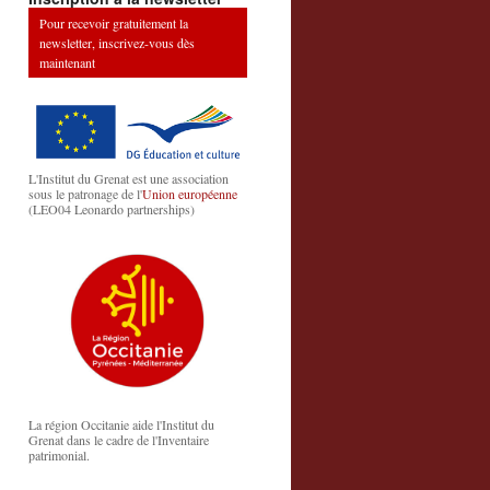
Pour recevoir gratuitement la
newsletter, inscrivez-vous dès
maintenant
L'Institut du Grenat est une association
sous le patronage de l'
Union européenne
(LEO04 Leonardo partnerships)
La région Occitanie aide l'Institut du
Grenat dans le cadre de l'Inventaire
patrimonial.