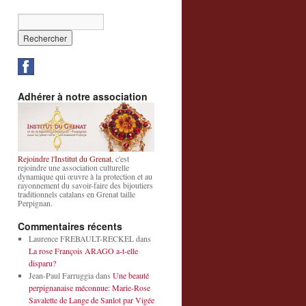
Adhérer à notre association
Rejoindre l'Institut du Grenat
, c'est
rejoindre une association culturelle
dynamique qui œuvre à la protection et au
rayonnement du savoir-faire des bijoutiers
traditionnels catalans en Grenat taille
Perpignan.
Commentaires récents
Laurence FREBAULT-RECKEL
dans
La rose François ARAGO a-t-elle
disparu?
Jean-Paul Farruggia
dans
Une beauté
perpignanaise méconnue: Marie-Rose
Savalette de Lange de Sanlot par Vigée