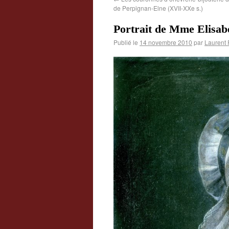
de Perpignan-Elne (XVII-XXe s.)
Portrait de Mme Elis
Publié le
14 novembre 2010
par
Laurent 