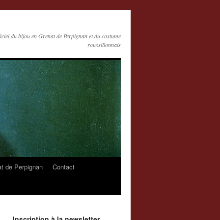
ficiel du bijou en Grenat de Perpignan et du costume
roussillonnais
at de Perpignan
Contact
Inscription à la newsletter