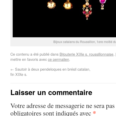
Bijoux catalans du Roussillon, 1ere moitié d
Ce contenu a été publié dans
Bijouterie XIXe s. roussillonnaise
,
mettre en favoris avec
ce permalien
.
←
Sautoir à deux pendeloques en brésil catalan,
fin XIXe s.
Laisser un commentaire
Votre adresse de messagerie ne sera pas
*
obligatoires sont indiqués avec