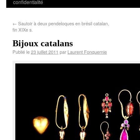
confidentialité
←
Sautoir à deux pendeloques en brésil catalan,
fin XIXe s.
Bijoux catalans
Publié le
23 juillet 2011
par
Laurent Fonquernie