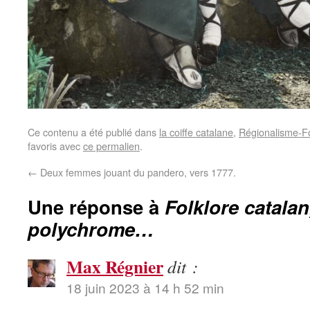
Ce contenu a été publié dans
la coiffe catalane
,
Régionalisme-Fo
favoris avec
ce permalien
.
←
Deux femmes jouant du pandero, vers 1777.
Une réponse à
Folklore catala
polychrome…
Max Régnier
dit :
18 juin 2023 à 14 h 52 min