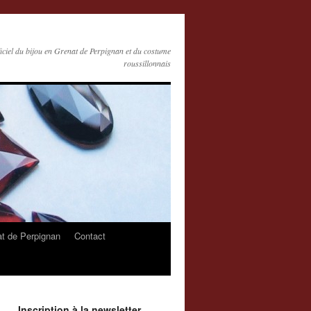
ficiel du bijou en Grenat de Perpignan et du costume
roussillonnais
at de Perpignan
Contact
Inscription à la newsletter