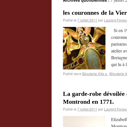
Archives quotidiennes :
les couronnes de la Vi
Publié le
7 juillet 2011
par
Laurent Fonqu
Si en 19
couronne
parisien
atelier a
Bretagne
qui lu à 
Publié dans
Bijouterie XXe s.
,
Bijouterie 
La garde-robe dévoilée 
Montrond en 1771.
Publié le
7 juillet 2011
par
Laurent Fonqu
Elizabet
Montrond