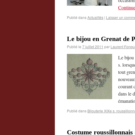
occasion
Continue
Publié dans
Actualités
|
Laisser un comme
Le bijou en Grenat de 
Publié le
7 juillet 2011
par
Laurent Fonqu
Le bijou
s. lorsqu
tout gren
nouveaux
courant d
dans le 
émanatio
Publié dans
Bijouterie XIXe s. roussillonn
Costume roussillonnais