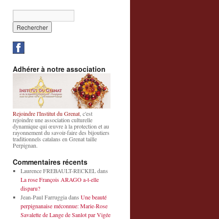
Adhérer à notre association
Rejoindre l'Institut du Grenat
, c'est
rejoindre une association culturelle
dynamique qui œuvre à la protection et au
rayonnement du savoir-faire des bijoutiers
traditionnels catalans en Grenat taille
Perpignan.
Commentaires récents
Laurence FREBAULT-RECKEL
dans
La rose François ARAGO a-t-elle
disparu?
Jean-Paul Farruggia
dans
Une beauté
perpignanaise méconnue: Marie-Rose
Savalette de Lange de Sanlot par Vigée