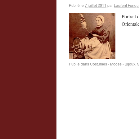
Publié le
7 juillet 2011
par
Laurent Fonqu
Portrait
Oriental
Publié dans
Costumes - Modes - Bijoux
,