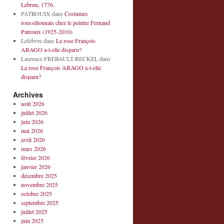
Lebrun, 1776.
PATROUIX
dans
Costumes
roussillonnais chez le peintre Fernand
Patrouix (1925-2010)
Lefebvre
dans
La rose François
ARAGO a-t-elle disparu?
Laurence FREBAULT-RECKEL
dans
La rose François ARAGO a-t-elle
disparu?
Archives
août 2026
juillet 2026
juin 2026
mai 2026
avril 2026
mars 2026
février 2026
janvier 2026
décembre 2025
novembre 2025
octobre 2025
septembre 2025
juillet 2025
juin 2025