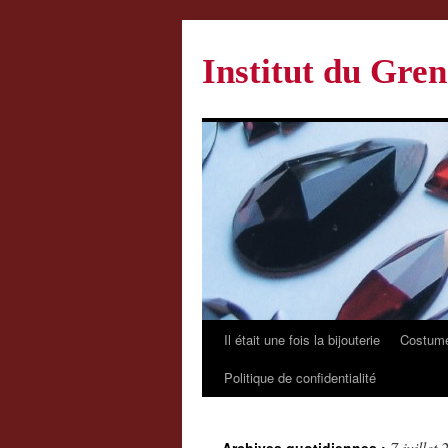
Institut du Gren
Il était une fois la bijouterie
Costume
Politique de confidentialité
7 juillet