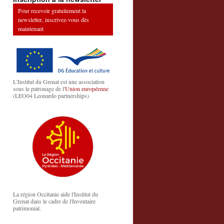
Pour recevoir gratuitement la
newsletter, inscrivez-vous dès
maintenant
L'Institut du Grenat est une association
sous le patronage de l'
Union européenne
(LEO04 Leonardo partnerships)
La région Occitanie aide l'Institut du
Grenat dans le cadre de l'Inventaire
patrimonial.