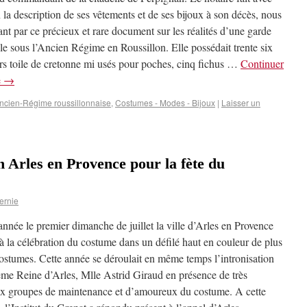
 la description de ses vêtements et de ses bijoux à son décès, nous
nt par ce précieux et rare document sur les réalités d’une garde
le sous l’Ancien Régime en Roussillon. Elle possédait trente six
s toile de cretonne mi usés pour poches, cinq fichus …
Continuer
e
→
Ancien-Régime roussillonnaise
,
Costumes - Modes - Bijoux
|
Laisser un
n Arles en Provence pour la fète du
ernie
nnée le premier dimanche de juillet la ville d’Arles en Provence
 à la célébration du costume dans un défilé haut en couleur de plus
ostumes. Cette année se déroulait en même temps l’intronisation
eme Reine d’Arles, Mlle Astrid Giraud en présence de très
 groupes de maintenance et d’amoureux du costume. A cette