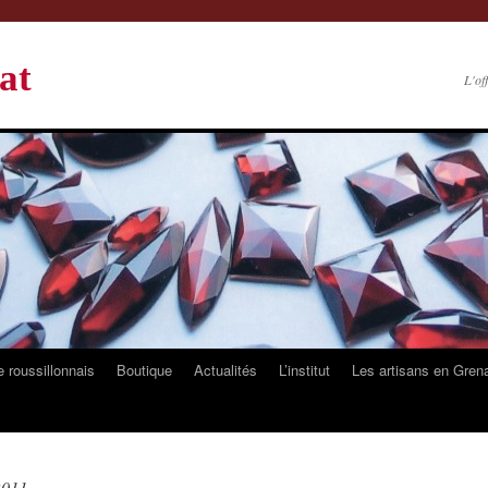
at
L'of
 roussillonnais
Boutique
Actualités
L’institut
Les artisans en Gren
 2011