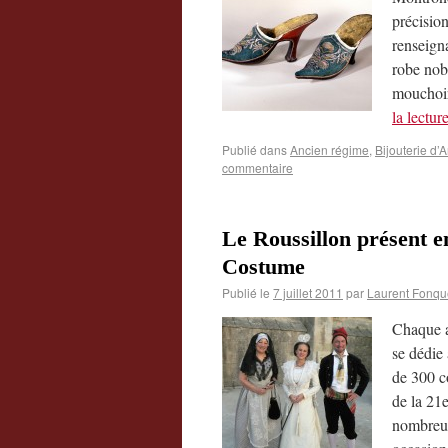
précision
renseigna
robe nob
mouchoir
la lectur
Publié dans
Ancien régime
,
Bijouterie d’
commentaire
Le Roussillon présent e
Costume
Publié le
7 juillet 2011
par
Laurent Fonqu
Chaque a
se dédie
de 300 c
de la 21
nombreux