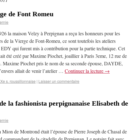
erge de Font Romeu
ernie
26 la maison Velzy à Perpignan a reçu les honneurs pour les
s de la Vierge de Font-Romeu, ce sont toutefois les ateliers
s EDY qui furent mis à contribution pour la partie technique. Cet
vait été créé par Maxime Piochet, joaillier à Paris 3eme, 12 rue de
. Maxime Piochet pris le nom de sa seconde épouse, DAYDE,
l’envers allait de venir l’atelier …
Continuer la lecture
→
XXe s. roussillonnaise
|
Laisser un commentaire
de la fashionista perpignanaise Elisabeth de
ernie
h Mion de Montrond était l’épouse de Pierre Joseph de Chasal de
 commandant de la citadelle de Perpignan. Le notaire fait avec