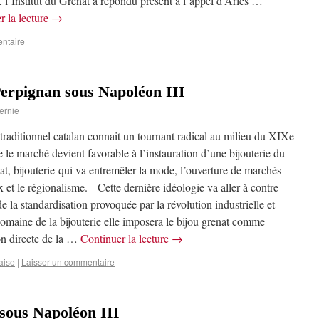
, l’Institut du Grenat a répondu présent à l’appel d’Arles …
r la lecture
→
ntaire
Perpignan sous Napoléon III
ernie
 traditionnel catalan connait un tournant radical au milieu du XIXe
e le marché devient favorable à l’instauration d’une bijouterie du
at, bijouterie qui va entremêler la mode, l’ouverture de marchés
 et le régionalisme. Cette dernière idéologie va aller à contre
e la standardisation provoquée par la révolution industrielle et
domaine de la bijouterie elle imposera le bijou grenat comme
n directe de la …
Continuer la lecture
→
aise
|
Laisser un commentaire
 sous Napoléon III