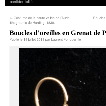
confidentialité
←
Costume de la haute vallée de l’Aude,
Boucles 
lithographie de Harding, 1830.
Boucles d’oreilles en Grenat de 
Publié le
14 juillet 2011
par
Laurent Fonquernie