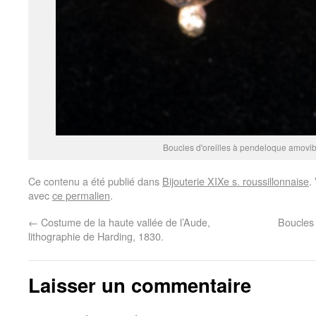
Boucles d'oreilles à pendeloque amovibl
Ce contenu a été publié dans
Bijouterie XIXe s. roussillonnaise
.
avec
ce permalien
.
←
Costume de la haute vallée de l’Aude,
Boucles 
lithographie de Harding, 1830.
Laisser un commentaire