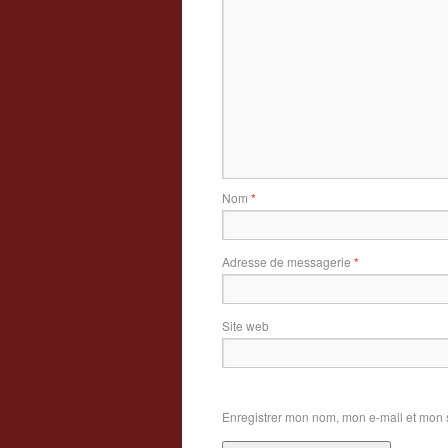
Nom
*
Adresse de messagerie
*
Site web
Enregistrer mon nom, mon e-mail et mon 