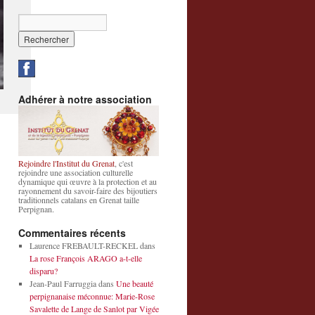
Adhérer à notre association
Rejoindre l'Institut du Grenat
, c'est
rejoindre une association culturelle
dynamique qui œuvre à la protection et au
rayonnement du savoir-faire des bijoutiers
traditionnels catalans en Grenat taille
Perpignan.
Commentaires récents
Laurence FREBAULT-RECKEL
dans
La rose François ARAGO a-t-elle
disparu?
Jean-Paul Farruggia
dans
Une beauté
perpignanaise méconnue: Marie-Rose
Savalette de Lange de Sanlot par Vigée