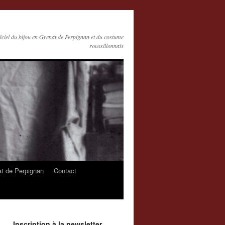
ficiel du bijou en Grenat de Perpignan et du costume
roussillonnais
at de Perpignan
Contact
Inscription à la newsletter