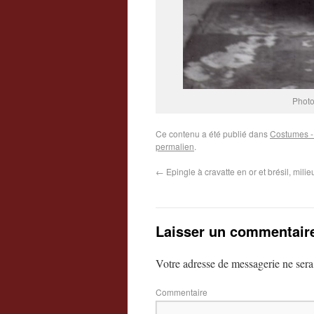
Photo
Ce contenu a été publié dans
Costumes -
permalien
.
←
Epingle à cravatte en or et brésil, milie
Laisser un commentair
Votre adresse de messagerie ne sera
Commentaire