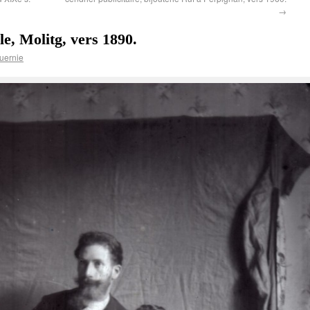
→
e, Molitg, vers 1890.
uernie