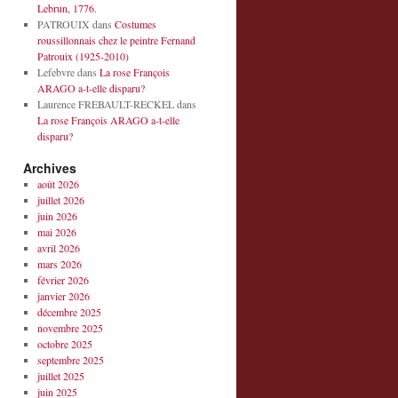
Lebrun, 1776.
PATROUIX
dans
Costumes
roussillonnais chez le peintre Fernand
Patrouix (1925-2010)
Lefebvre
dans
La rose François
ARAGO a-t-elle disparu?
Laurence FREBAULT-RECKEL
dans
La rose François ARAGO a-t-elle
disparu?
Archives
août 2026
juillet 2026
juin 2026
mai 2026
avril 2026
mars 2026
février 2026
janvier 2026
décembre 2025
novembre 2025
octobre 2025
septembre 2025
juillet 2025
juin 2025