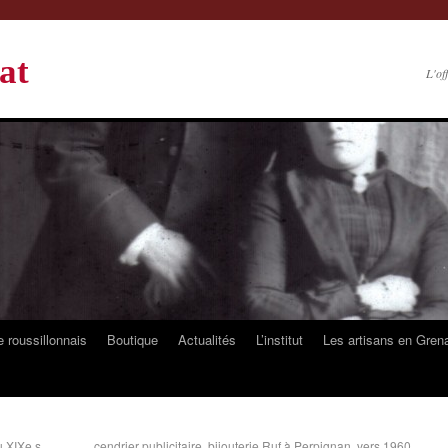
at
L'of
 roussillonnais
Boutique
Actualités
L’institut
Les artisans en Gren
u XIXe s.
cendrier publicitaire, bijouterie Ruf à Perpignan, vers 1960.