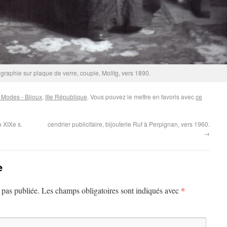
graphie sur plaque de verre, couple, Molitg, vers 1890.
 Modes - Bijoux
,
IIIe République
. Vous pouvez le mettre en favoris avec
ce
u XIXe s.
cendrier publicitaire, bijouterie Ruf à Perpignan, vers 1960.
→
e
*
 pas publiée.
Les champs obligatoires sont indiqués avec