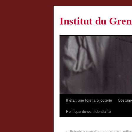
Institut du Gren
Il était une fois la bijouterie
Costume
Politique de confidentialité
←
Epingle à cravatte en or et brésil, milie