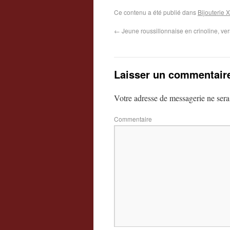
Ce contenu a été publié dans
Bijouterie 
←
Jeune roussillonnaise en crinoline, ve
Laisser un commentair
Votre adresse de messagerie ne sera
Commentaire