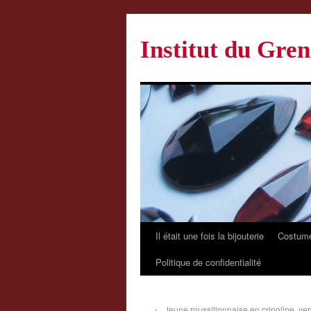
Institut du Gren
Il était une fois la bijouterie
Costume
Politique de confidentialité
←
Jeune roussillonnaise en crinoline, ve