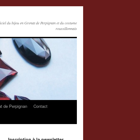
ficiel du bijou en Grenat de Perpignan et du costume
roussillonnais
at de Perpignan
Contact
Inscription à la newsletter