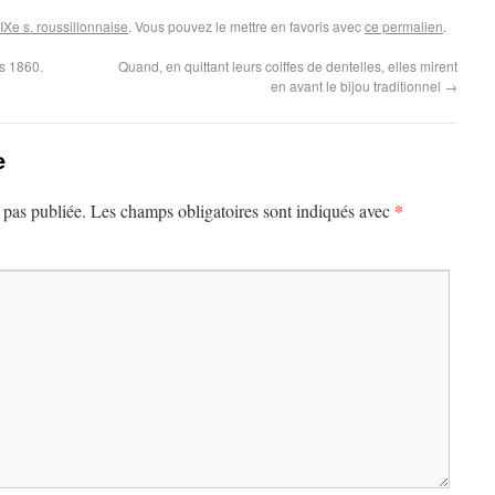
XIXe s. roussillonnaise
. Vous pouvez le mettre en favoris avec
ce permalien
.
rs 1860.
Quand, en quittant leurs coiffes de dentelles, elles mirent
en avant le bijou traditionnel
→
e
*
 pas publiée.
Les champs obligatoires sont indiqués avec