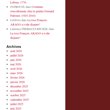
Lebrun, 1776.
PATROUIX
dans
Costumes
roussillonnais chez le peintre Fernand
Patrouix (1925-2010)
Lefebvre
dans
La rose François
ARAGO a-t-elle disparu?
Laurence FREBAULT-RECKEL
dans
La rose François ARAGO a-t-elle
disparu?
Archives
août 2026
juillet 2026
juin 2026
mai 2026
avril 2026
mars 2026
février 2026
janvier 2026
décembre 2025
novembre 2025
octobre 2025
septembre 2025
juillet 2025
juin 2025