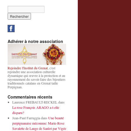
Adhérer à notre association
Rejoindre l'Institut du Grenat
, c'est
rejoindre une association culturelle
dynamique qui œuvre à la protection et au
rayonnement du savoir-faire des bijoutiers
traditionnels catalans en Grenat taille
Perpignan.
Commentaires récents
Laurence FREBAULT-RECKEL
dans
La rose François ARAGO a-t-elle
disparu?
Jean-Paul Farruggia
dans
Une beauté
perpignanaise méconnue: Marie-Rose
Savalette de Lange de Sanlot par Vigée