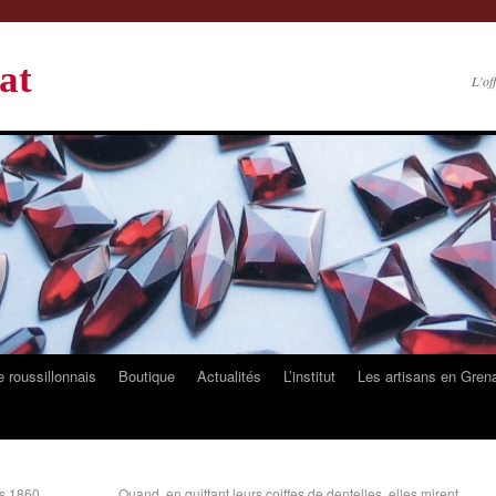
at
L'of
 roussillonnais
Boutique
Actualités
L’institut
Les artisans en Gren
rs 1860.
Quand, en quittant leurs coiffes de dentelles, elles mirent