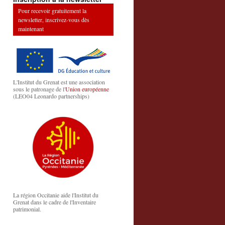
Pour recevoir gratuitement la
newsletter, inscrivez-vous dès
maintenant
L'Institut du Grenat est une association
sous le patronage de l'
Union européenne
(LEO04 Leonardo partnerships)
La région Occitanie aide l'Institut du
Grenat dans le cadre de l'Inventaire
patrimonial.