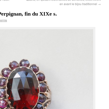
en avant le bijou traditionnel
→
Perpignan, fin du XIXe s.
ernie