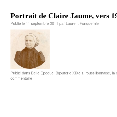
Portrait de Claire Jaume, vers 1
Publié le
11 septembre 2011
par
Laurent Fonquernie
Publié dans
Belle Epoque
,
Bijouterie XIXe s. roussillonnaise
,
la 
commentaire