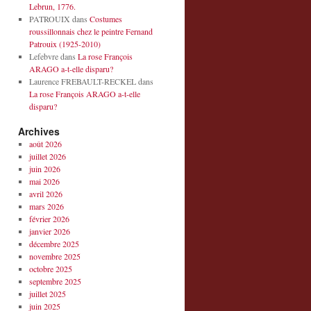
Lebrun, 1776.
PATROUIX
dans
Costumes
roussillonnais chez le peintre Fernand
Patrouix (1925-2010)
Lefebvre
dans
La rose François
ARAGO a-t-elle disparu?
Laurence FREBAULT-RECKEL
dans
La rose François ARAGO a-t-elle
disparu?
Archives
août 2026
juillet 2026
juin 2026
mai 2026
avril 2026
mars 2026
février 2026
janvier 2026
décembre 2025
novembre 2025
octobre 2025
septembre 2025
juillet 2025
juin 2025