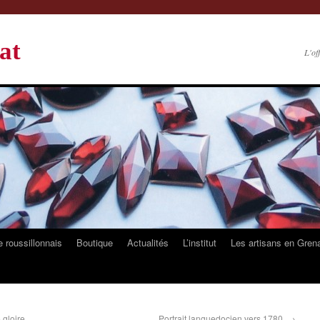
at
L'of
 roussillonnais
Boutique
Actualités
L’institut
Les artisans en Gren
 gloire….
Portrait languedocien vers 1780.
→