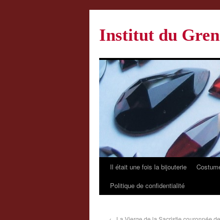
Institut du Gren
Il était une fois la bijouterie
Costume
Politique de confidentialité
←
La Vierge de la Sacristie couronnée de