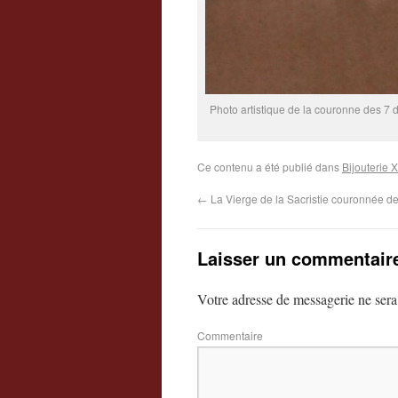
Photo artistique de la couronne des 7 d
Ce contenu a été publié dans
Bijouterie 
←
La Vierge de la Sacristie couronnée de
Laisser un commentair
Votre adresse de messagerie ne sera
Commentaire