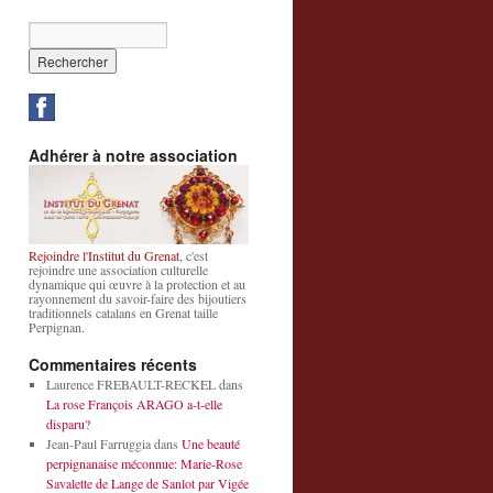
Adhérer à notre association
Rejoindre l'Institut du Grenat
, c'est
rejoindre une association culturelle
dynamique qui œuvre à la protection et au
rayonnement du savoir-faire des bijoutiers
traditionnels catalans en Grenat taille
Perpignan.
Commentaires récents
Laurence FREBAULT-RECKEL
dans
La rose François ARAGO a-t-elle
disparu?
Jean-Paul Farruggia
dans
Une beauté
perpignanaise méconnue: Marie-Rose
Savalette de Lange de Sanlot par Vigée