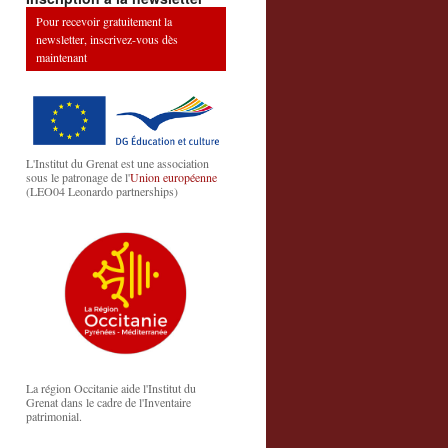
Pour recevoir gratuitement la
newsletter, inscrivez-vous dès
maintenant
L'Institut du Grenat est une association
sous le patronage de l'
Union européenne
(LEO04 Leonardo partnerships)
La région Occitanie aide l'Institut du
Grenat dans le cadre de l'Inventaire
patrimonial.