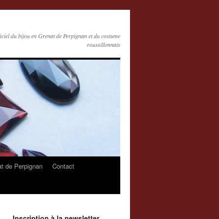
ficiel du bijou en Grenat de Perpignan et du costume
roussillonnais
at de Perpignan
Contact
Inscription à la newsletter