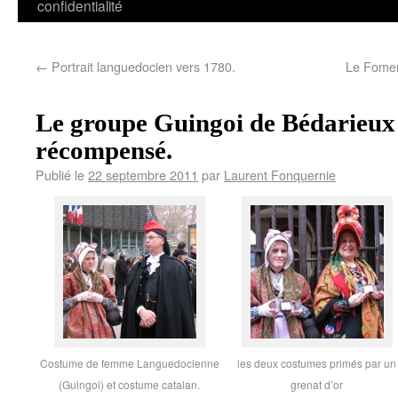
confidentialité
←
Portrait languedocien vers 1780.
Le Fomen
Le groupe Guingoi de Bédarieux
récompensé.
Publié le
22 septembre 2011
par
Laurent Fonquernie
Costume de femme Languedocienne
les deux costumes primés par un
(Guingoi) et costume catalan.
grenat d’or