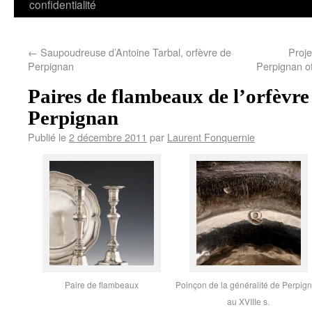
confidentialité
←
Saupoudreuse d’Antoine Tarbal, orfèvre de
Proje
Perpignan
Perpignan of
Paires de flambeaux de l’orfèvr
Perpignan
Publié le
2 décembre 2011
par
Laurent Fonquernie
Paire de flambeaux
Poinçon de la généralité de Perpig
au XVIIIe s.