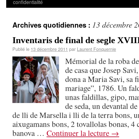
confidentialité
13 décembre 
Archives quotidiennes :
Inventaris de final de segle XVII
Publié le
13 décembre 2011
par
Laurent Fonquernie
Mémorial de la roba de 
de casa que Josep Savi,
dona a Maria Savi, sa f
mariage”, 1786. Un fald
unas faldillas, gipo, m
de seda, un devantal de 
de lli de Marsella i lli de la terra bons,
aixugamans bons, 2 tovallolas bonas, 4 
banova …
Continuer la lecture
→