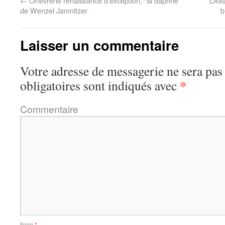
←
Orfèvrerie renaissance d’exception, “la daphné”
L’Al
de Wenzel Jamnitzer.
b
Laisser un commentaire
Votre adresse de messagerie ne sera pas
*
obligatoires sont indiqués avec
Commentaire
Nom
*