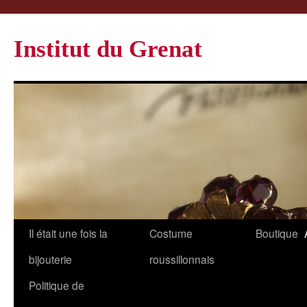
Institut du Grenat
Il était une fois la
Costume
Boutique
bijouterie
roussillonnais
Politique de