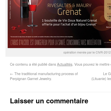
opération menée par le CIVR-2012
Ce contenu a été publié dans
Actualités
. Vous pouvez le mettre
←
The traditional manufacturing process of
Le G
Perpignan Garnet Jewelry.
(Lituanie) l
Laisser un commentaire