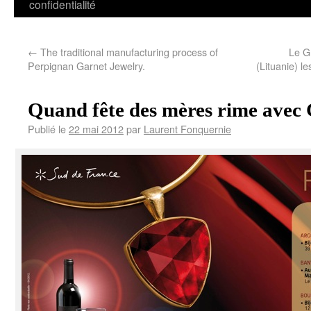
confidentialité
←
The traditional manufacturing process of
Le G
Perpignan Garnet Jewelry.
(Lituanie) l
Quand fête des mères rime avec
Publié le
22 mai 2012
par
Laurent Fonquernie