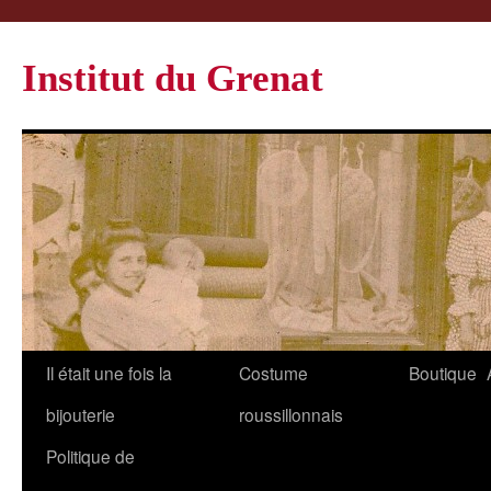
Institut du Grenat
Il était une fois la
Costume
Boutique
bijouterie
roussillonnais
Politique de